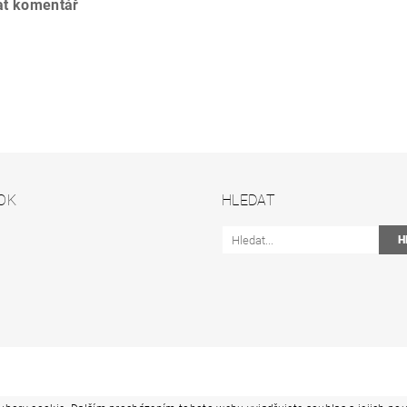
at komentář
OK
HLEDAT