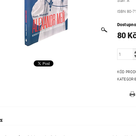
Stav: A
ISBN 80-7
Dostupno
80 K
KÓD PROD
KATEGORI
ZE