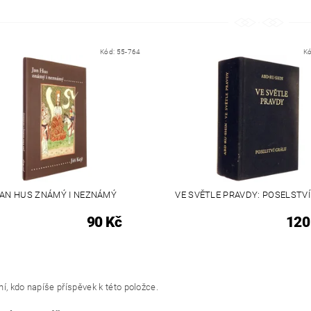
Kód:
55-764
K
AN HUS ZNÁMÝ I NEZNÁMÝ
VE SVĚTLE PRAVDY: POSELSTV
90 Kč
120
í, kdo napíše příspěvek k této položce.