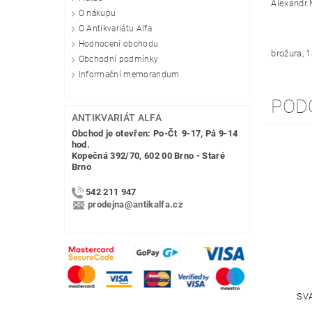
Alexandr 
O nákupu
O Antikvariátu Alfa
Hodnocení obchodu
brožura, 
Obchodní podmínky
Informační memorandum
POD
ANTIKVARIÁT ALFA
Obchod je otevřen: Po-Čt 9-17, Pá 9-14
hod.
Kopečná 392/70, 602 00 Brno - Staré
Brno
542 211 947
prodejna@antikalfa.cz
SVA