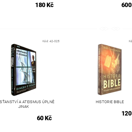
180 Kč
600
Kód:
42-025
K
SŤANSTVÍ A ATEISMUS ÚPLNĚ
HISTORIE BIBLE
JINAK
120
60 Kč