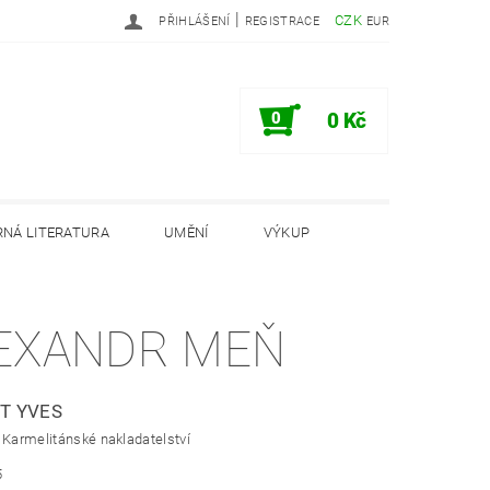
|
CZK
PŘIHLÁŠENÍ
REGISTRACE
EUR
0
0 Kč
NÁ LITERATURA
UMĚNÍ
VÝKUP
PODMÍNKY
INFORMAČNÍ MEMORANDUM
EXANDR MEŇ
T YVES
 Karmelitánské nakladatelství
5