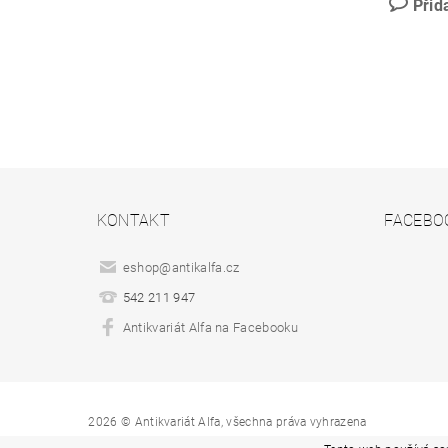
Přid
KONTAKT
FACEBO
eshop
@
antikalfa.cz
542 211 947
Antikvariát Alfa na Facebooku
2026 © Antikvariát Alfa, všechna práva vyhrazena