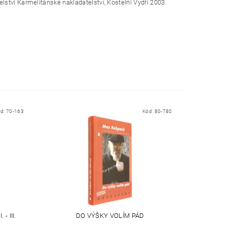
ství Karmelitánské nakladatelství, Kostelní Vydří 2003.
ód:
70-163
Kód:
80-780
 III.
DO VÝŠKY VOLÍM PÁD