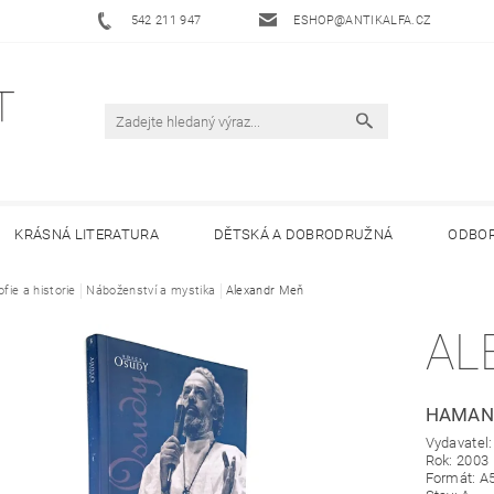
542 211 947
ESHOP@ANTIKALFA.CZ
KRÁSNÁ LITERATURA
DĚTSKÁ A DOBRODRUŽNÁ
ODBOR
ofie a historie
 ANTIKVARIÁTU ALFA
Náboženství a mystika
HODNOCENÍ OBCHODU
Alexandr Meň
OBCHODNÍ 
AL
HAMAN
Vydavatel:
Rok: 2003
Formát: A