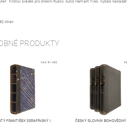
Meň : Kristův svědek pro dnešní Rusko. Autor Hamant Yves. Vydalo nakladatel
182 stran
OBNÉ PRODUKTY
Kód:
81-492
K
TÝ FRANTIŠEK SERAFÍNSKÝ I.
ČESKÝ SLOVNÍK BOHOVĚDNÝ I. -