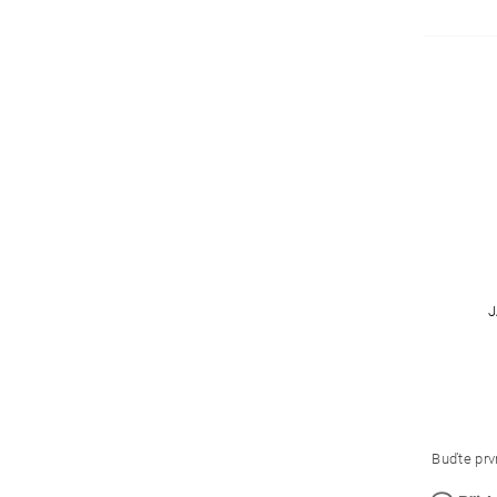
J
Buďte prvn