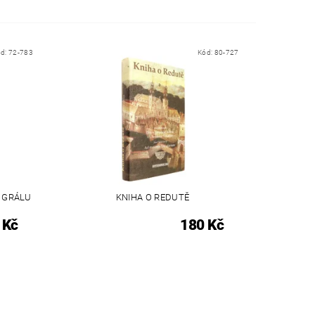
ód:
72-783
Kód:
80-727
Í GRÁLU
KNIHA O REDUTĚ
 Kč
180 Kč