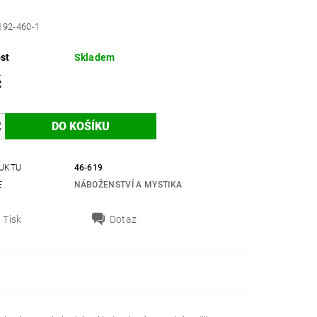
192-460-1
st
Skladem
č
UKTU
46-619
E
NÁBOŽENSTVÍ A MYSTIKA
Tisk
Dotaz