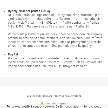
Rychlý platební příkaz GoPay
Díky spolupráci se společností
GoPay
nabízíme možnost platit
zjednodušeným platebním příkazem u následujících
bank: MojePlatba - KB, ePlatby - RaiffeisenBank, MPeníze -
MBank, FIO - Fio banka nebo Česká spořitelna - Platba 24.
Při rychlém platebním příkazu Vás ihned po dokončení objednávky
přesměrujeme do vašeho internetového bankovnictví, kde můžete
ihned po zabezpečeném přihlášení odeslat předvyplněný platební
příkaz. Tento způsob je maximálně jednoduchý a bezpečný.
PayPal
Platbu za objednávku můžete také uskutečnit pomocí
mezinárodního platebního systému PayPal. Naše uživatelské
jmého obchodního účtu na PayPalu je info@antikalfa.cz.
2026 © Antikvariát Alfa, všechna práva vyhrazena
Vytvořil Shoptet
Tento web používá soubory cookie. Dalším procházením tohoto webu