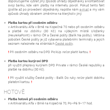
doporučujeme vybrat jiný způsob úhrady objednávky a kontaktovat
svoji banku, kde vám platby na internetu povolí. Pokud tento fakt
zjistíte až po provedení objednávky, napište nám
e-mail
a my vám
způsob úhrady obratem změníme na kterýkoliv jiný.
Platba kartou při osobním odběru
v Antikvariátu Alfa v Brně na Kopečná 70 nebo při osobním odběru
a platbě
na dobírku
(30 Kč) na výdejním místě Uloženky
(HeurekaPoint) v rámci ČR a České pošty (Balík Na poštu). Většina
poboček České pošty je již vybavena platebními terminály a jejich
seznam naleznete na stránkách
České pošty
.
!
Při osobním odběru na DPD PickUp
nelze
platit kartou.
!
Platba kartou kurýrovi DPD
při využití přepravy kurýrem DPD Private v rámci České republiky a
platbě na dobírku (30 Kč).
!
Při využití služby České pošty - Balík Do ruky
nelze
platit dobírku
platební kartou.
!
HOTOVĚ
Platba hotově při osobním odběru
v Antikvariátu Alfa v Brně na Kopečná 70, Po–Pá 9–17 hod.