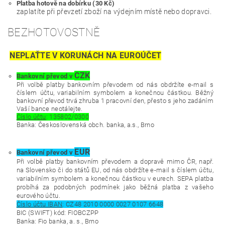
Platba hotově na dobírku (30 Kč)
zaplatíte při převzetí zboží na výdejním místě nebo dopravci.
BEZHOTOVOSTNĚ
NEPLAŤTE V KORUNÁCH NA EUROÚČET
CZK
Bankovní převod v
Při volbě platby bankovním převodem od nás obdržíte e-mail s
číslem účtu, variabilním symbolem a konečnou částkou. Běžný
bankovní převod trvá zhruba 1 pracovní den, přesto s jeho zadáním
Vaší bance neotálejte.
Číslo účtu
: 135802/0300
Banka: Československá obch. banka, a.s., Brno
EUR
Bankovní převod v
Při volbě platby bankovním převodem a dopravě mimo ČR, např.
na Slovensko či do států EU, od nás obdržíte e-mail s číslem účtu,
variabilním symbolem a konečnou částkou v eurech. SEPA platba
probíhá za podobných podmínek jako běžná platba z vašeho
eurového účtu.
Číslo účtu IBAN
: CZ48 2010 0000 0027 0107 6648
BIC
(SWIFT) kód: FIOBCZPP
Banka: Fio banka, a. s., Brno