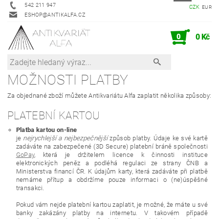
542 211 947
CZK
EUR
ESHOP@ANTIKALFA.CZ
0
0 Kč
MOŽNOSTI PLATBY
Za objednané zboží můžete Antikvariátu Alfa zaplatit několika způsoby:
PLATEBNÍ KARTOU
Platba kartou on-line
je
nejrychlejší a nejbezpečnější
způsob platby. Údaje ke své kartě
zadáváte na zabezpečené (3D Secure) platební bráně společnosti
GoPay
, která je držitelem licence k činnosti instituce
elektronických peněz a podléhá regulaci ze strany ČNB a
Ministerstva financí ČR. K údajům karty, která zadáváte při platbě
nemáme přítup a obdržíme pouze informaci o (ne)úspěšné
transakci.
Pokud vám nejde platební kartou zaplatit, je možné, že máte u své
banky zakázány platby na internetu. V takovém případě