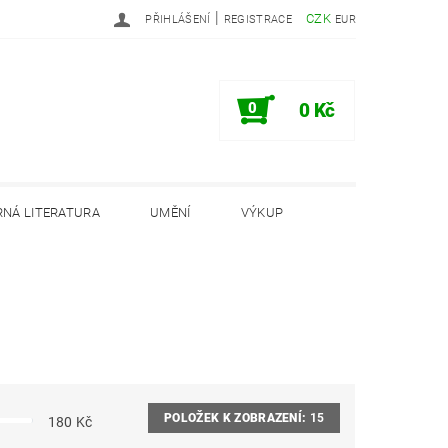
|
CZK
PŘIHLÁŠENÍ
REGISTRACE
EUR
0
0 Kč
NÁ LITERATURA
UMĚNÍ
VÝKUP
PODMÍNKY
INFORMAČNÍ MEMORANDUM
POLOŽEK K ZOBRAZENÍ:
15
180
Kč