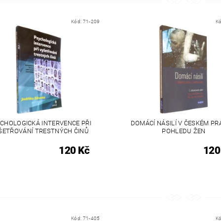
Kód:
71-209
K
CHOLOGICKÁ INTERVENCE PŘI
DOMÁCÍ NÁSILÍ V ČESKÉM PR
ŠETŘOVÁNÍ TRESTNÝCH ČINŮ
POHLEDU ŽEN
120 Kč
120
Kód:
71-405
K