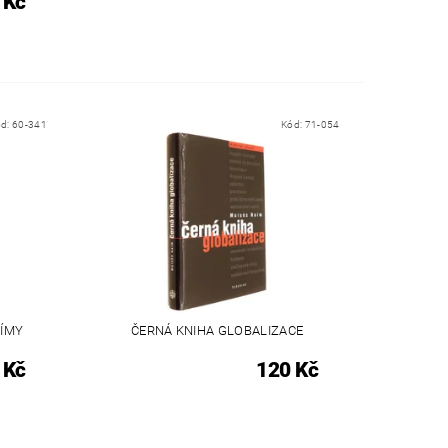
 Kč
ód:
60-341
Kód:
71-054
LÍMY
ČERNÁ KNIHA GLOBALIZACE
 Kč
120 Kč