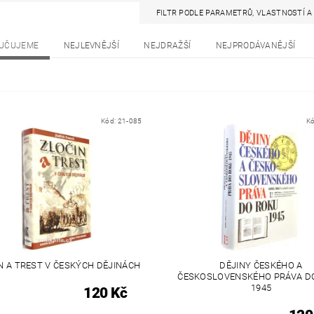
FILTR PODLE PARAMETRŮ, VLASTNOSTÍ 
UČUJEME
NEJLEVNĚJŠÍ
NEJDRAŽŠÍ
NEJPRODÁVANĚJŠÍ
Kód:
21-085
K
N A TREST V ČESKÝCH DĚJINÁCH
DĚJINY ČESKÉHO A
ČESKOSLOVENSKÉHO PRÁVA D
1945
120 Kč