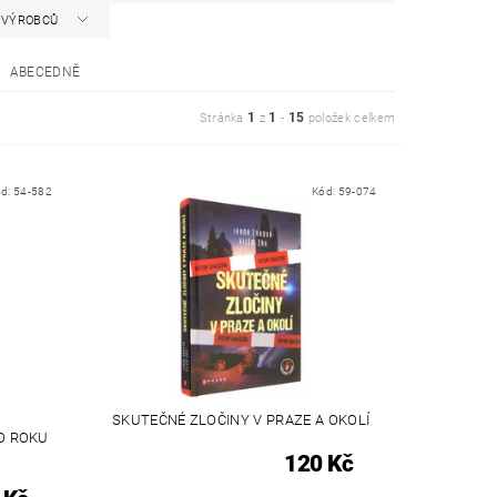
A VÝROBCŮ
ABECEDNĚ
1
1
15
Stránka
z
-
položek celkem
ód:
54-582
Kód:
59-074
SKUTEČNÉ ZLOČINY V PRAZE A OKOLÍ
O ROKU
120 Kč