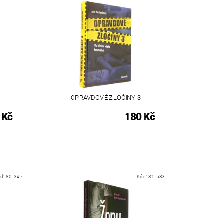
OPRAVDOVÉ ZLOČINY 3
 Kč
180 Kč
ód:
80-347
Kód:
81-588