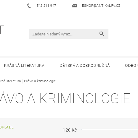
542 211 947
ESHOP@ANTIKALFA.CZ
KRÁSNÁ LITERATURA
DĚTSKÁ A DOBRODRUŽNÁ
ODBOR
rná literatura
 ANTIKVARIÁTU ALFA
Právo a kriminologie
HODNOCENÍ OBCHODU
OBCHODNÍ 
ÁVO A KRIMINOLOGIE
SKLADĚ
120
Kč