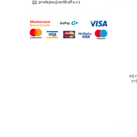
prodejna@antikalfa.cz
PSY
VY