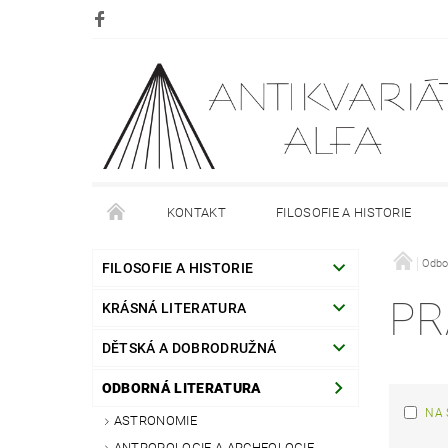
KONTAKT
FILOSOFIE A HISTORIE
DOPRAVA
PLATBA
O NÁKUPU
Odbo
O
FILOSOFIE A HISTORIE
PR
KRÁSNÁ LITERATURA
DĚTSKÁ A DOBRODRUŽNÁ
ODBORNÁ LITERATURA
NA 
ASTRONOMIE
ANTROPOLOGIE A ARCHEOLOGIE