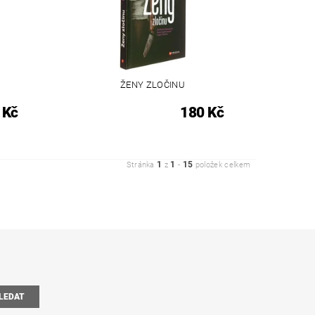
ŽENY ZLOČINU
 Kč
180 Kč
1
1
15
Stránka
z
-
položek celkem