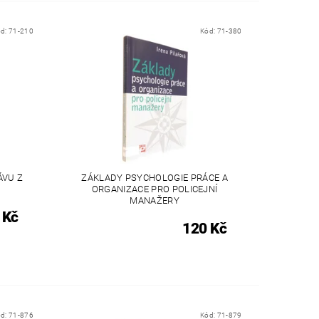
ód:
71-210
Kód:
71-380
ÁVU Z
ZÁKLADY PSYCHOLOGIE PRÁCE A
ORGANIZACE PRO POLICEJNÍ
MANAŽERY
 Kč
120 Kč
ód:
71-876
Kód:
71-879