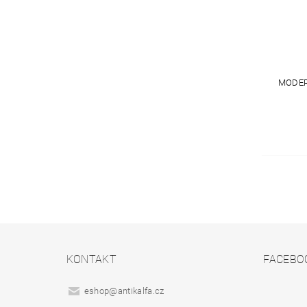
MODER
KONTAKT
FACEBO
eshop
@
antikalfa.cz