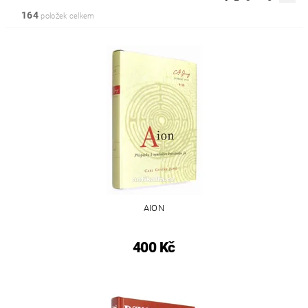
164
položek celkem
AION
400 Kč