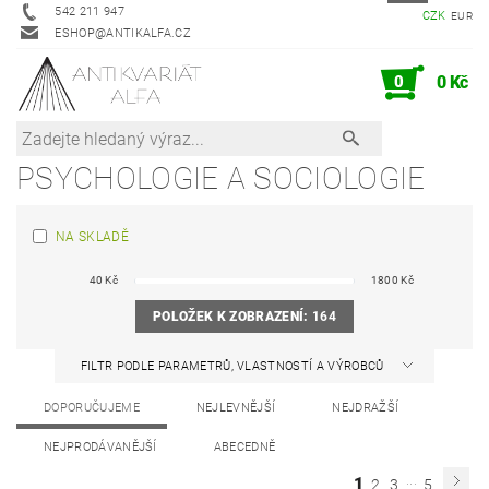
542 211 947
CZK
EUR
ESHOP@ANTIKALFA.CZ
0
0 Kč
PSYCHOLOGIE A SOCIOLOGIE
NA SKLADĚ
40
Kč
1800
Kč
POLOŽEK K ZOBRAZENÍ:
164
FILTR PODLE PARAMETRŮ, VLASTNOSTÍ A VÝROBCŮ
DOPORUČUJEME
NEJLEVNĚJŠÍ
NEJDRAŽŠÍ
NEJPRODÁVANĚJŠÍ
ABECEDNĚ
...
1
2
3
5