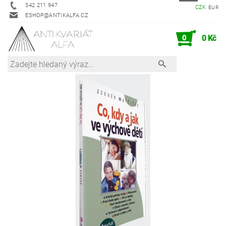
542 211 947
CZK
EUR
ESHOP@ANTIKALFA.CZ
0
0 Kč