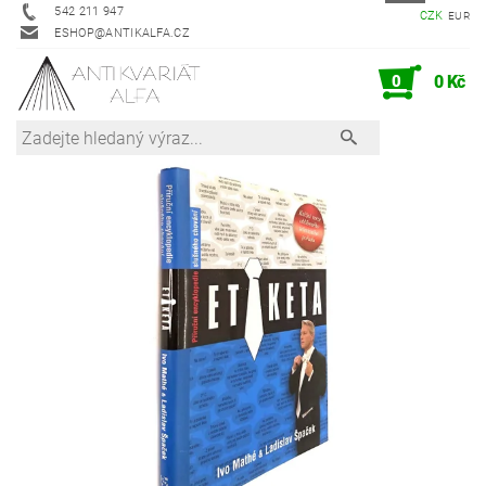
542 211 947
CZK
EUR
ESHOP@ANTIKALFA.CZ
0
0 Kč