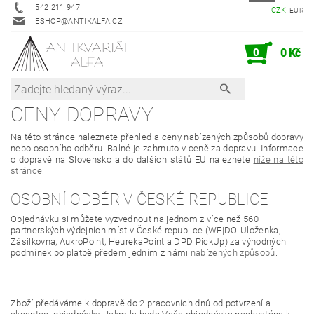
542 211 947
CZK
EUR
ESHOP@ANTIKALFA.CZ
0
0 Kč
CENY DOPRAVY
Na této stránce naleznete přehled a ceny nabízených způsobů dopravy
nebo osobního odběru. Balné je zahrnuto v ceně za dopravu. Informace
o dopravě na Slovensko a do dalších států EU naleznete
níže na této
stránce
.
OSOBNÍ ODBĚR V ČESKÉ REPUBLICE
Objednávku si můžete vyzvednout na jednom z více než 560
partnerských výdejních míst v České republice (WE|DO-Uloženka,
Zásilkovna, AukroPoint, HeurekaPoint a DPD PickUp) za výhodných
podmínek po platbě předem jedním z námi
nabízených způsobů
.
Zboží předáváme k dopravě do 2 pracovních dnů od potvrzení a