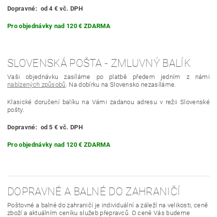
Dopravné: od 4 € vč. DPH
Pro objednávky nad 120 €
ZDARMA
SLOVENSKÁ POŠTA - ZMLUVNÝ BALÍK
Vaši objednávku zasíláme po
platbě předem
jedním z námi
nabízených způsobů
. Na dobírku na Slovensko nezasíláme.
Klasické doručení balíku na Vámi zadanou adresu v režii Slovenské
pošty.
Dopravné: od 5
€
vč. DPH
Pro objednávky nad 120 €
ZDARMA
DOPRAVNÉ A BALNÉ DO ZAHRANIČÍ
Poštovné a balné do zahraničí je individuální a záleží na velikosti, ceně
zboží a aktuálním ceníku služeb přepravců. O ceně Vás budeme