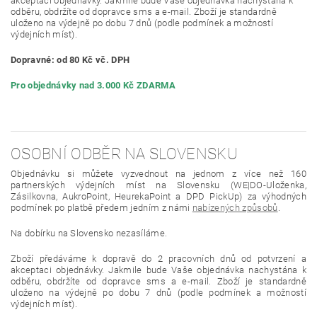
akceptaci objednávky. Jakmile bude Vaše objednávka nachystána k
odběru, obdržíte od dopravce sms a e-mail. Zboží je standardně
uloženo na výdejně po dobu 7 dnů (podle podmínek a možností
výdejních míst).
Dopravné: od 80 Kč vč. DPH
Pro objednávky nad 3.000 Kč ZDARMA
OSOBNÍ ODBĚR NA SLOVENSKU
Objednávku si můžete vyzvednout na jednom z více než 160
partnerských výdejních míst na Slovensku (WE|DO-Uloženka,
Zásilkovna, AukroPoint, HeurekaPoint a DPD PickUp) za výhodných
podmínek po platbě předem jedním z námi
nabízených způsobů
.
Na dobírku na Slovensko nezasíláme.
Zboží předáváme k dopravě do 2 pracovních dnů od potvrzení a
akceptaci objednávky. Jakmile bude Vaše objednávka nachystána k
odběru, obdržíte od dopravce sms a e-mail. Zboží je standardně
uloženo na výdejně po dobu 7 dnů (podle podmínek a možností
výdejních míst).