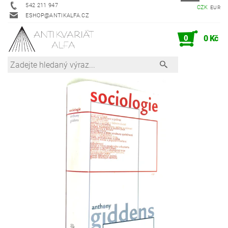
542 211 947
CZK
EUR
ESHOP@ANTIKALFA.CZ
0
0 Kč