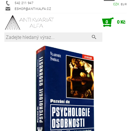
542 211 947
CZK
EUR
ESHOP@ANTIKALFA.CZ
0
0 Kč