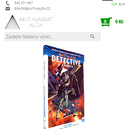
542 211 947
CZK
EUR
ESHOP@ANTIKALFA.CZ
0
0 Kč