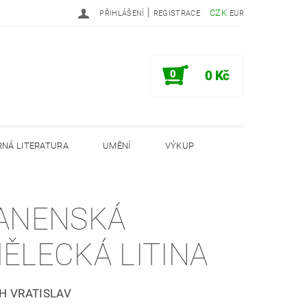
|
CZK
PŘIHLÁŠENÍ
REGISTRACE
EUR
0
0 Kč
NÁ LITERATURA
UMĚNÍ
VÝKUP
PODMÍNKY
INFORMAČNÍ MEMORANDUM
ANENSKÁ
ĚLECKÁ LITINA
H VRATISLAV