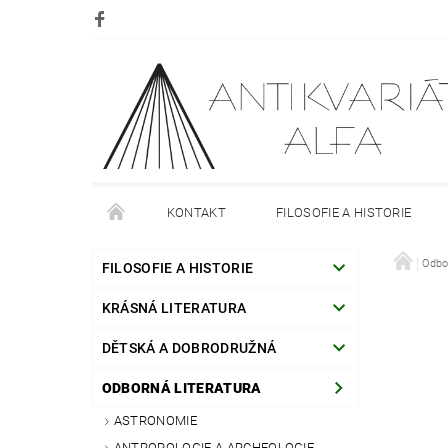
KONTAKT
FILOSOFIE A HISTORIE
DOPRAVA
PLATBA
O NÁKUPU
Odbo
O
FILOSOFIE A HISTORIE
KRÁSNÁ LITERATURA
DĚTSKÁ A DOBRODRUŽNÁ
ODBORNÁ LITERATURA
ASTRONOMIE
ANTROPOLOGIE A ARCHEOLOGIE