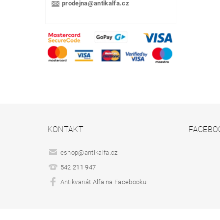
prodejna@antikalfa.cz
KONTAKT
FACEBO
eshop
@
antikalfa.cz
542 211 947
Antikvariát Alfa na Facebooku