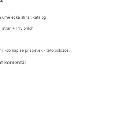
ZE
 umělecká litina : katalog
 stran + 115 příloh
í, kdo napíše příspěvek k této položce.
at komentář