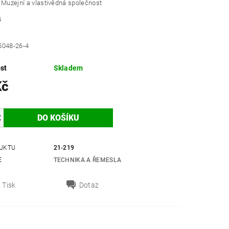
 Muzejní a vlastivědná společnost
4
5048-26-4
st
Skladem
Kč
UKTU
21-219
E
TECHNIKA A ŘEMESLA
Tisk
Dotaz