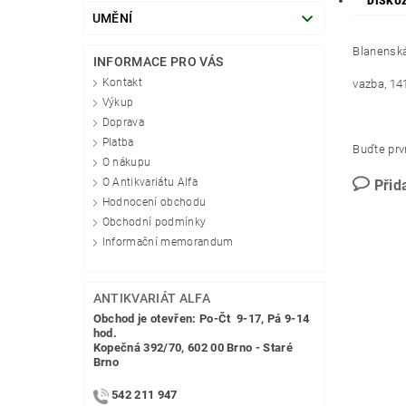
DISKU
UMĚNÍ
Blanenská
INFORMACE PRO VÁS
Kontakt
vazba, 141
Výkup
Doprava
Platba
Buďte prvn
O nákupu
O Antikvariátu Alfa
Přid
Hodnocení obchodu
Obchodní podmínky
Informační memorandum
ANTIKVARIÁT ALFA
Obchod je otevřen: Po-Čt 9-17, Pá 9-14
hod.
Kopečná 392/70, 602 00 Brno - Staré
Brno
542 211 947