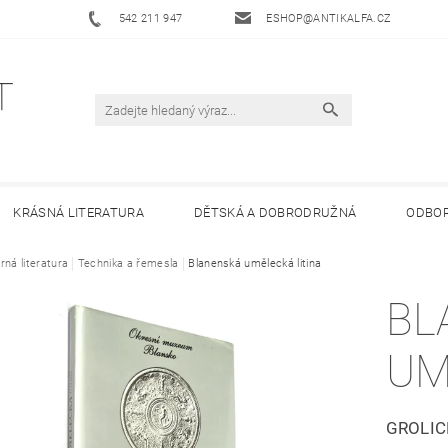
542 211 947
ESHOP@ANTIKALFA.CZ
KRÁSNÁ LITERATURA
DĚTSKÁ A DOBRODRUŽNÁ
ODBOR
rná literatura
 ANTIKVARIÁTU ALFA
Technika a řemesla
HODNOCENÍ OBCHODU
Blanenská umělecká litina
OBCHODNÍ 
BL
UM
GROLIC