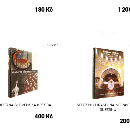
180 Kč
1 20
Kód:
72-910
K
DERNÁ SLOVENSKÁ KRESBA
SECESNÍ CHRÁMY NA MORAVĚ
SLEZSKU
400 Kč
200