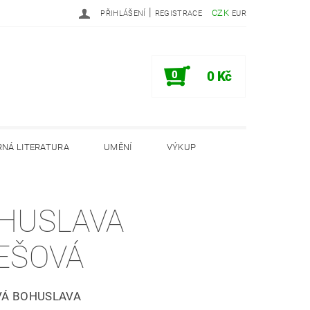
|
CZK
PŘIHLÁŠENÍ
REGISTRACE
EUR
0
0 Kč
NÁ LITERATURA
UMĚNÍ
VÝKUP
PODMÍNKY
INFORMAČNÍ MEMORANDUM
HUSLAVA
EŠOVÁ
VÁ BOHUSLAVA