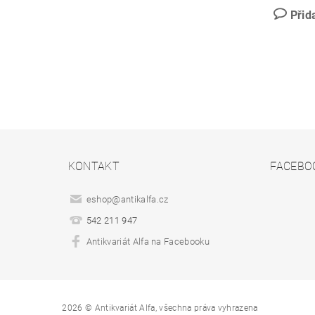
Přid
KONTAKT
FACEBO
eshop
@
antikalfa.cz
542 211 947
Antikvariát Alfa na Facebooku
2026 © Antikvariát Alfa, všechna práva vyhrazena