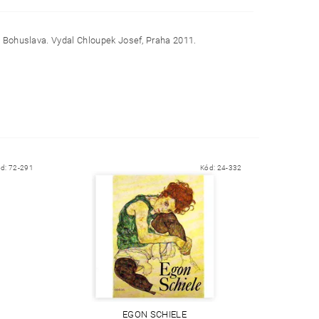
vá Bohuslava. Vydal Chloupek Josef, Praha 2011.
ód:
72-291
Kód:
24-332
EGON SCHIELE