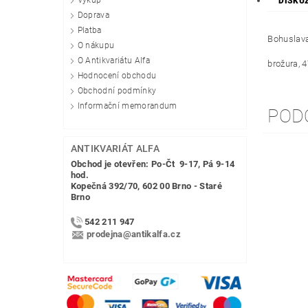
Výkup
DISKU
Doprava
Platba
Bohuslava
O nákupu
O Antikvariátu Alfa
brožura, 4
Hodnocení obchodu
Obchodní podmínky
Informační memorandum
POD
ANTIKVARIÁT ALFA
Obchod je otevřen: Po-Čt 9-17, Pá 9-14
hod.
Kopečná 392/70, 602 00 Brno - Staré
Brno
542 211 947
prodejna@antikalfa.cz