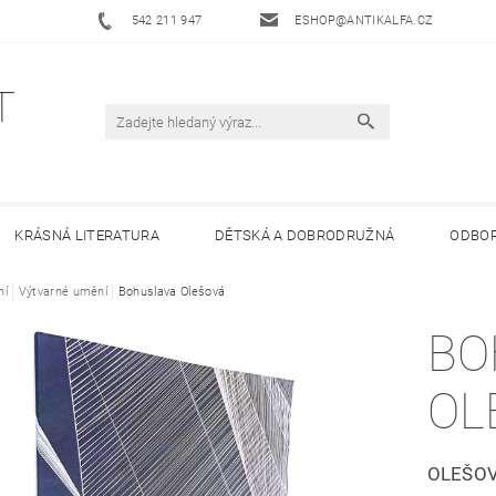
542 211 947
ESHOP@ANTIKALFA.CZ
KRÁSNÁ LITERATURA
DĚTSKÁ A DOBRODRUŽNÁ
ODBOR
ní
 ANTIKVARIÁTU ALFA
Výtvarné umění
Bohuslava Olešová
HODNOCENÍ OBCHODU
OBCHODNÍ 
BO
OL
OLEŠO