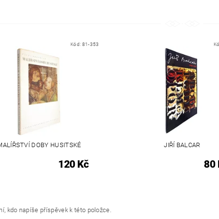
Kód:
81-353
K
MALÍŘSTVÍ DOBY HUSITSKÉ
JIŘÍ BALCAR
120 Kč
80 
í, kdo napíše příspěvek k této položce.