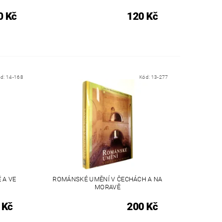
0 Kč
120 Kč
ód:
14-168
Kód:
13-277
 A VE
ROMÁNSKÉ UMĚNÍ V ČECHÁCH A NA
MORAVĚ
 Kč
200 Kč