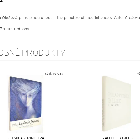
ZE
 Olešová: princip neurčitosti = the principle of indefiniteness. Autor Olešo
7 stran + přílohy
OBNÉ PRODUKTY
Kód:
16-038
K
LUDMILA JIŘINCOVÁ
FRANTIŠEK BÍLEK