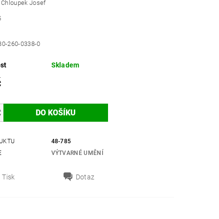
: Chloupek Josef
5
80-260-0338-0
st
Skladem
č
UKTU
48-785
E
VÝTVARNÉ UMĚNÍ
Tisk
Dotaz