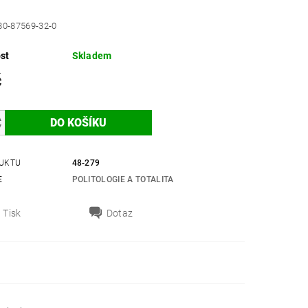
80-87569-32-0
st
Skladem
č
UKTU
48-279
E
POLITOLOGIE A TOTALITA
Tisk
Dotaz