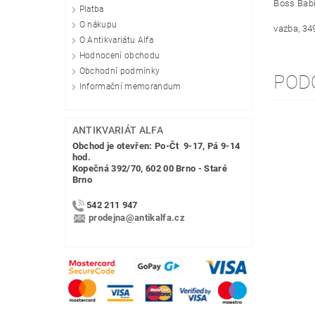
Boss Babi
Platba
O nákupu
vazba, 34
O Antikvariátu Alfa
Hodnocení obchodu
Obchodní podmínky
POD
Informační memorandum
ANTIKVARIÁT ALFA
Obchod je otevřen: Po-Čt 9-17, Pá 9-14
hod.
Kopečná 392/70, 602 00 Brno - Staré
Brno
542 211 947
prodejna@antikalfa.cz