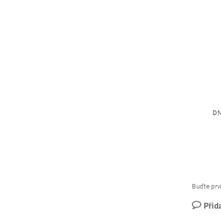
DN
Buďte prvn
Přid