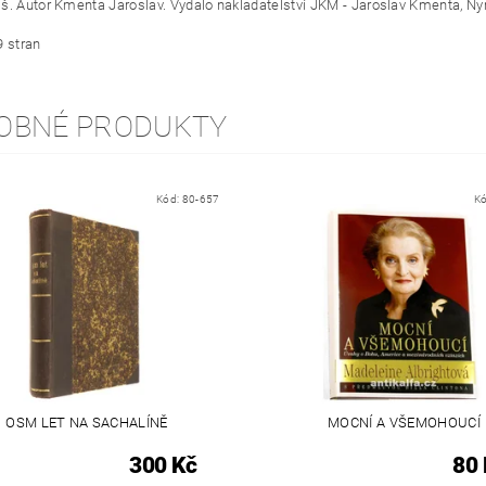
š. Autor Kmenta Jaroslav. Vydalo nakladatelství JKM - Jaroslav Kmenta, N
9 stran
OBNÉ PRODUKTY
Kód:
80-657
K
OSM LET NA SACHALÍNĚ
MOCNÍ A VŠEMOHOUCÍ
300 Kč
80 