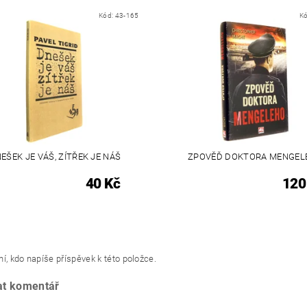
Kód:
43-165
K
EŠEK JE VÁŠ, ZÍTŘEK JE NÁŠ
ZPOVĚĎ DOKTORA MENGEL
40 Kč
120
í, kdo napíše příspěvek k této položce.
at komentář