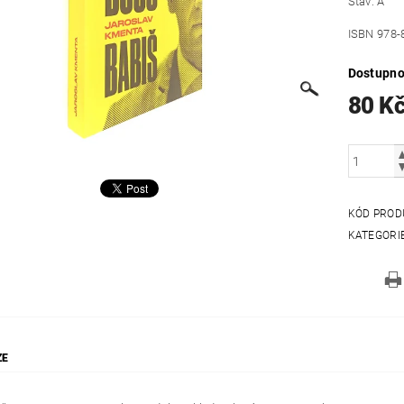
Stav: A
ISBN 978-
Dostupno
80 K
KÓD PROD
KATEGORI
ZE