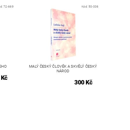
ód:
72-669
Kód:
50-006
EHO
MALÝ ČESKÝ ČLOVĚK A SKVĚLÝ ČESKÝ
NÁROD
 Kč
300 Kč