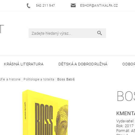
542 211 947
ESHOP@ANTIKALFA.CZ
KRÁSNÁ LITERATURA
DĚTSKÁ A DOBRODRUŽNÁ
ODBOR
ofie a historie
 ANTIKVARIÁTU ALFA
Politologie a totalita
HODNOCENÍ OBCHODU
Boss Babiš
OBCHODNÍ 
BO
KMENT
Vydavatel
Rok: 2017
Formát: A