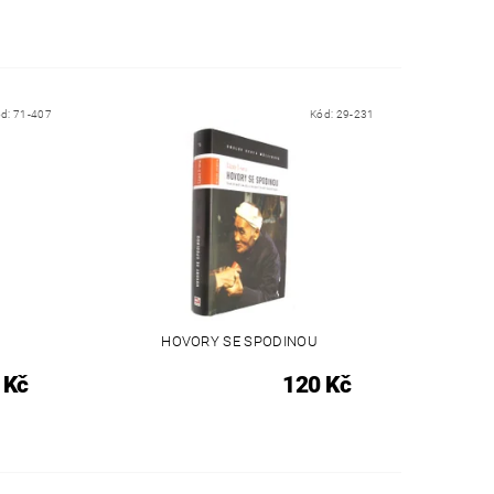
ód:
71-407
Kód:
29-231
HOVORY SE SPODINOU
 Kč
120 Kč