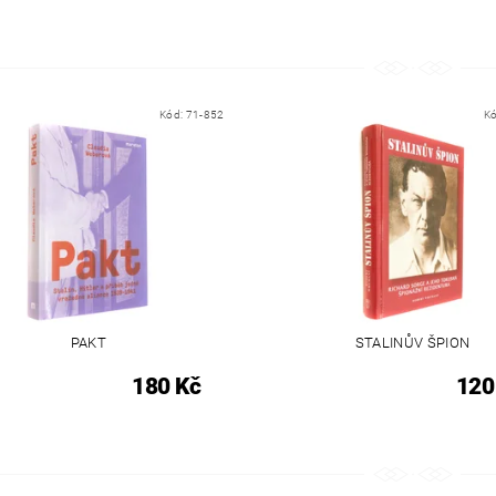
Kód:
71-852
K
PAKT
STALINŮV ŠPION
180 Kč
120