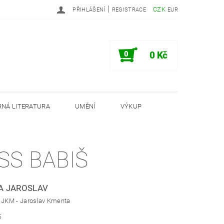
|
CZK
PŘIHLÁŠENÍ
REGISTRACE
EUR
0
0 Kč
NÁ LITERATURA
UMĚNÍ
VÝKUP
PODMÍNKY
INFORMAČNÍ MEMORANDUM
SS BABIŠ
A JAROSLAV
: JKM - Jaroslav Kmenta
5