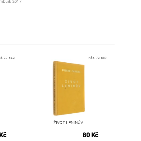
ymburk 2017.
ód:
20-542
Kód:
72-689
ŽIVOT LENINŮV
Kč
80 Kč