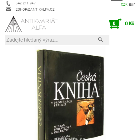
542 211 947
CZK
EUR
ESHOP@ANTIKALFA.CZ
0
0 Kč