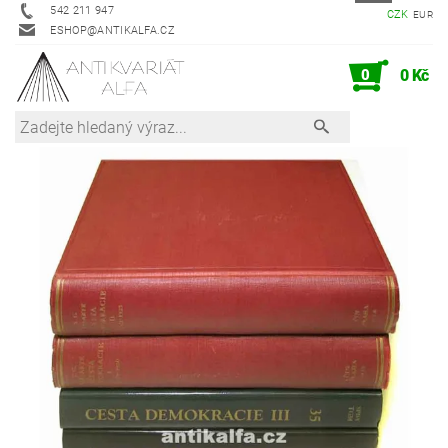
542 211 947
CZK
EUR
ESHOP@ANTIKALFA.CZ
0
0 Kč