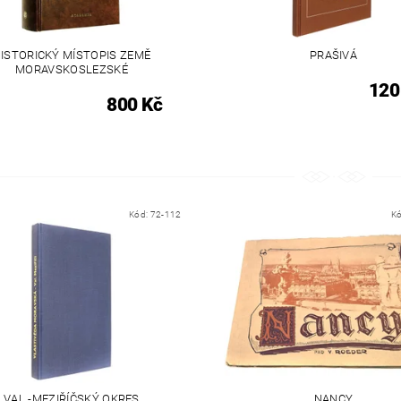
ISTORICKÝ MÍSTOPIS ZEMĚ
PRAŠIVÁ
MORAVSKOSLEZSKÉ
120
800 Kč
Kód:
72-112
K
VAL.-MEZIŘÍČSKÝ OKRES
NANCY