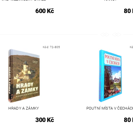
600 Kč
80 
Kód:
72-805
K
HRADY A ZÁMKY
POUTNÍ MÍSTA V ČECHÁC
300 Kč
80 