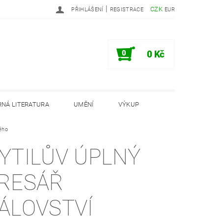
|
CZK
PŘIHLÁŠENÍ
REGISTRACE
EUR
0
0 Kč
NÁ LITERATURA
UMĚNÍ
VÝKUP
kého
PODMÍNKY
INFORMAČNÍ MEMORANDUM
YTILŮV ÚPLNÝ
RESÁŘ
ÁLOVSTVÍ