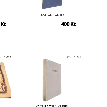
HRANICKÝ OKRES
 Kč
400 Kč
ód:
47-757
Kód:
47-264
KROMĚŘÍŽSKÝ OKRES