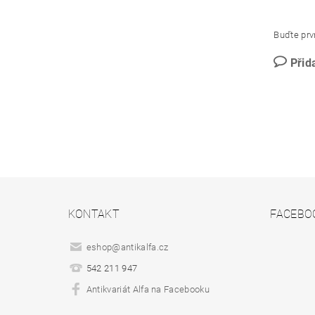
Buďte prvn
Přid
KONTAKT
FACEBO
eshop
@
antikalfa.cz
542 211 947
Antikvariát Alfa na Facebooku