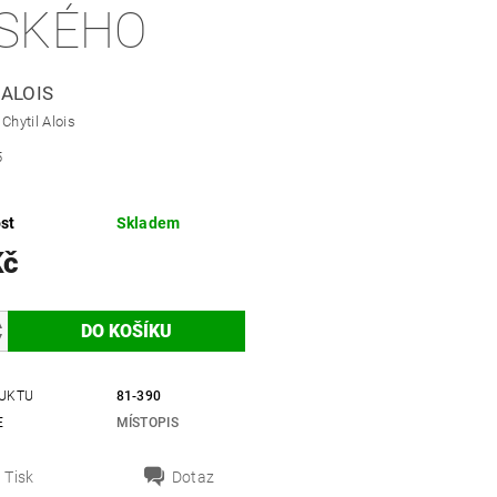
SKÉHO
 ALOIS
Chytil Alois
5
st
Skladem
Kč
UKTU
81-390
E
MÍSTOPIS
Tisk
Dotaz