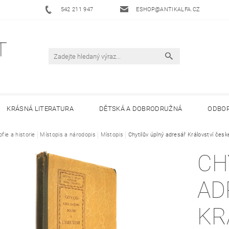
542 211 947
ESHOP@ANTIKALFA.CZ
KRÁSNÁ LITERATURA
DĚTSKÁ A DOBRODRUŽNÁ
ODBOR
ofie a historie
 ANTIKVARIÁTU ALFA
Místopis a národopis
HODNOCENÍ OBCHODU
Místopis
Chytilův úplný adresář Království čes
OBCHODNÍ 
CH
AD
KR