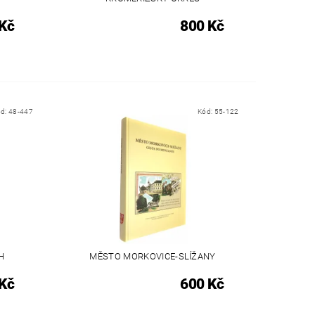
Kč
800 Kč
ód:
48-447
Kód:
55-122
H
MĚSTO MORKOVICE-SLÍŽANY
Kč
600 Kč