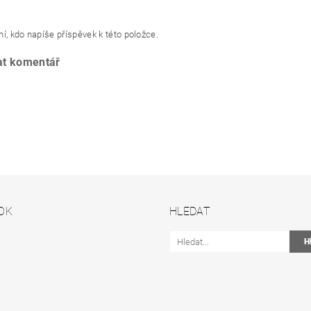
í, kdo napíše příspěvek k této položce.
at komentář
OK
HLEDAT