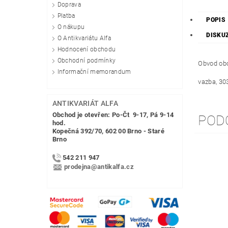
Doprava
Platba
POPIS
O nákupu
DISKU
O Antikvariátu Alfa
Hodnocení obchodu
Obchodní podmínky
Obvod obc
Informační memorandum
vazba, 30
ANTIKVARIÁT ALFA
Obchod je otevřen: Po-Čt 9-17, Pá 9-14
POD
hod.
Kopečná 392/70, 602 00 Brno - Staré
Brno
542 211 947
prodejna@antikalfa.cz