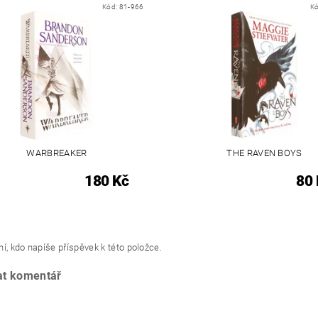
Kód:
81-966
K
WARBREAKER
THE RAVEN BOYS
180 Kč
80 
í, kdo napíše příspěvek k této položce.
at komentář