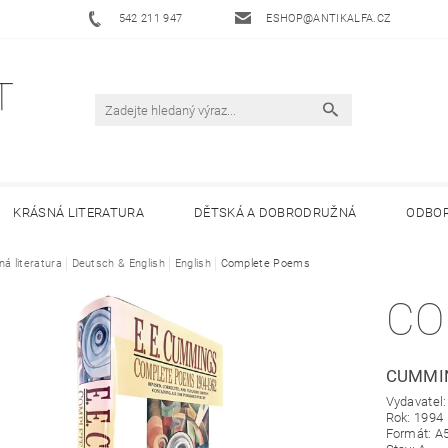
542 211 947
ESHOP@ANTIKALFA.CZ
KRÁSNÁ LITERATURA
DĚTSKÁ A DOBRODRUŽNÁ
ODBOR
ná literatura
 ANTIKVARIÁTU ALFA
Deutsch & English
English
HODNOCENÍ OBCHODU
Complete Poems
OBCHODNÍ 
CO
CUMMIN
Vydavatel
Rok: 1994
Formát: A