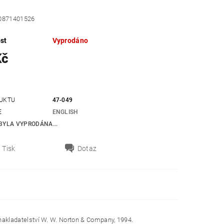
-0871401526
st
Vyprodáno
Kč
UKTU
47-049
E
ENGLISH
BYLA VYPRODÁNA...
Tisk
Dotaz
akladatelství W. W. Norton & Company, 1994.