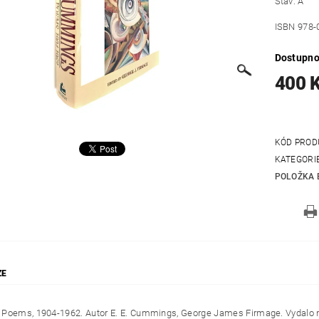
Stav: A
ISBN 978
Dostupno
400 
KÓD PROD
KATEGORI
POLOŽKA 
ZE
Poems, 1904-1962. Autor E. E. Cummings, George James Firmage. Vydalo n