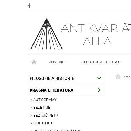
KONTAKT
FILOSOFIE A HISTORIE
DOPRAVA
PLATBA
O NÁKUPU
Krás
O
FILOSOFIE A HISTORIE
KRÁSNÁ LITERATURA
AUTOGRAMY
BELETRIE
BEZRUČ PETR
BIBLIOFILIE
DETEKTIVKY A THRILLERY