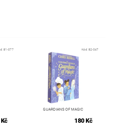
ód:
81-077
Kód:
82-047
GUARDIANS OF MAGIC
 Kč
180 Kč