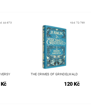
ód:
44-673
Kód:
72-769
OVERSY
THE CRIMES OF GRINDELWALD
 Kč
120 Kč