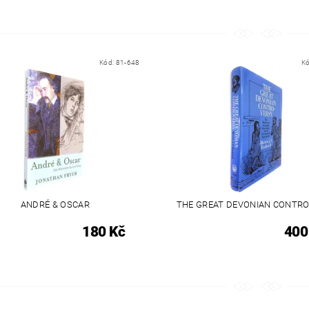
Kód:
81-648
K
ANDRÉ & OSCAR
THE GREAT DEVONIAN CONTR
180 Kč
400