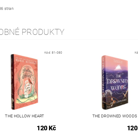
36 stran
OBNÉ PRODUKTY
Kód:
81-080
K
THE HOLLOW HEART
THE DROWNED WOODS
120 Kč
120