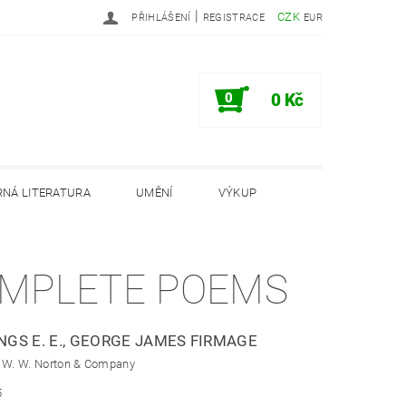
|
CZK
PŘIHLÁŠENÍ
REGISTRACE
EUR
0
0 Kč
NÁ LITERATURA
UMĚNÍ
VÝKUP
PODMÍNKY
INFORMAČNÍ MEMORANDUM
MPLETE POEMS
GS E. E., GEORGE JAMES FIRMAGE
: W. W. Norton & Company
5