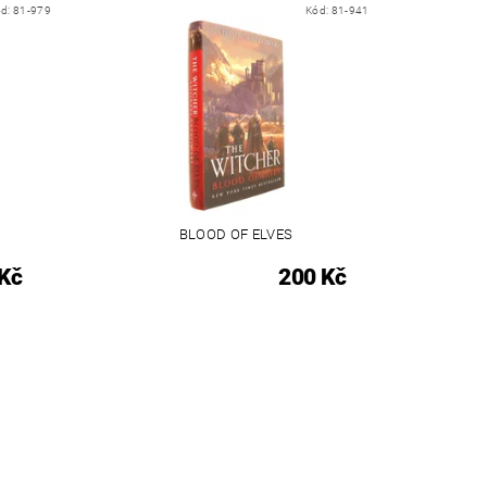
ód:
81-979
Kód:
81-941
BLOOD OF ELVES
Kč
200 Kč