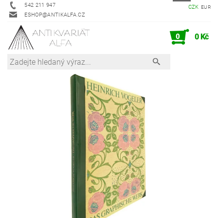
542 211 947
CZK
EUR
ESHOP@ANTIKALFA.CZ
0
0 Kč