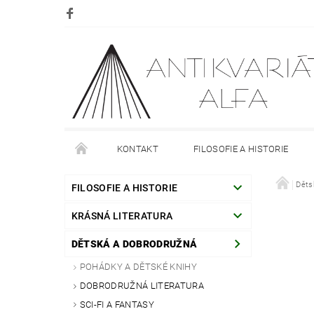
KONTAKT
FILOSOFIE A HISTORIE
DOPRAVA
PLATBA
O NÁKUPU
Děts
O
FILOSOFIE A HISTORIE
KRÁSNÁ LITERATURA
DĚTSKÁ A DOBRODRUŽNÁ
POHÁDKY A DĚTSKÉ KNIHY
DOBRODRUŽNÁ LITERATURA
SCI-FI A FANTASY