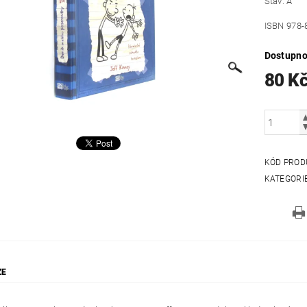
Stav: A
ISBN 978-
Dostupno
80 K
KÓD PROD
KATEGORI
ZE