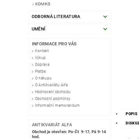
KOMIKS
ODBORNÁ LITERATURA
UMĚNÍ
INFORMACE PRO VÁS
Kontakt
Výkup
Doprava
Platba
O nákupu
O Antikvariátu Alfa
Hodnocení obchodu
Obchodní podmínky
Informační memorandum
POPIS
DISKU
ANTIKVARIÁT ALFA
Obchod je otevřen: Po-Čt 9-17, Pá 9-14
hod.