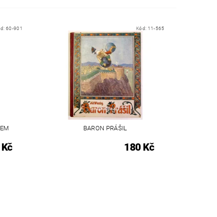
ód:
60-901
Kód:
11-565
KEM
BARON PRÁŠIL
 Kč
180 Kč