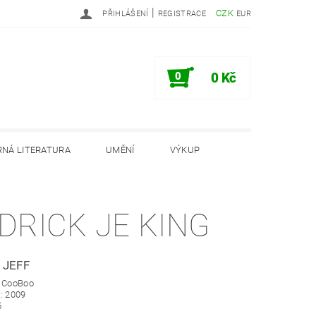
|
CZK
PŘIHLÁŠENÍ
REGISTRACE
EUR
0
0 Kč
NÁ LITERATURA
UMĚNÍ
VÝKUP
PODMÍNKY
INFORMAČNÍ MEMORANDUM
DRICK JE KING
 JEFF
: CooBoo
: 2009
5