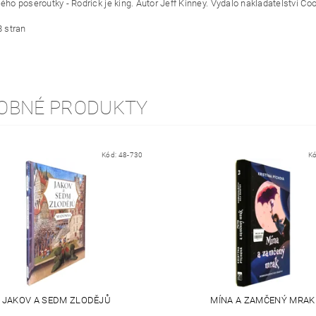
ého poseroutky - Rodrick je king. Autor Jeff Kinney. Vydalo nakladatelství Co
8 stran
OBNÉ PRODUKTY
Kód:
48-730
K
JAKOV A SEDM ZLODĚJŮ
MÍNA A ZAMČENÝ MRAK