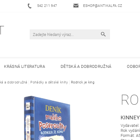
542 211 947
ESHOP@ANTIKALFA.CZ
KRÁSNÁ LITERATURA
DĚTSKÁ A DOBRODRUŽNÁ
ODBOR
ká a dobrodružná
 ANTIKVARIÁTU ALFA
Pohádky a dětské knihy
HODNOCENÍ OBCHODU
Rodrick je king
OBCHODNÍ 
RO
KINNEY
Vydavatel
Rok vydání
Formát: A