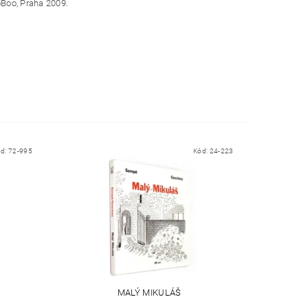
oBoo, Praha 2009.
ód:
72-995
Kód:
24-223
MALÝ MIKULÁŠ