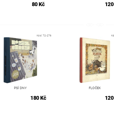
80 Kč
120
Kód:
72-276
K
PSÍ DNY
FLOČEK
180 Kč
120