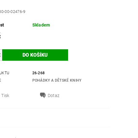
80-00-02476-9
st
Skladem
č
UKTU
26-268
E
POHÁDKY A DĚTSKÉ KNIHY
Tisk
Dotaz