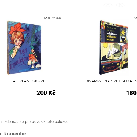
Kód:
72-830
K
DĚTI A TRPASLÍČKOVÉ
DÍVÁM SE NA SVĚT KUKÁT
200 Kč
180
í, kdo napíše příspěvek k této položce.
at komentář