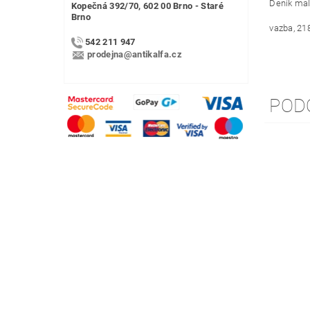
Deník mal
Kopečná 392/70, 602 00 Brno - Staré
Brno
vazba, 21
542 211 947
prodejna@antikalfa.cz
POD