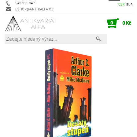
542 211 947
CZK
EUR
ESHOP@ANTIKALFA.CZ
0
0 Kč