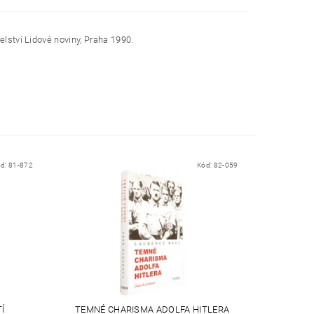
elství Lidové noviny, Praha 1990.
ód:
81-872
Kód:
82-059
Í
TEMNÉ CHARISMA ADOLFA HITLERA