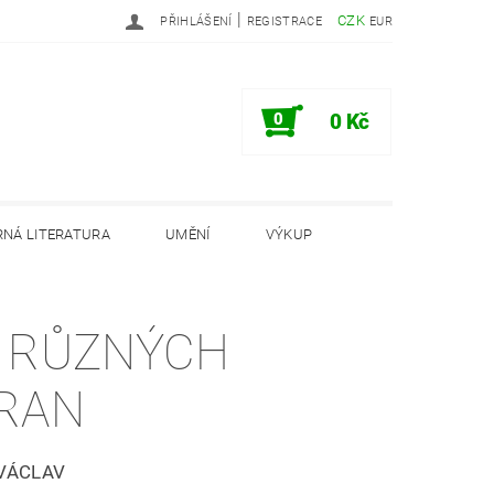
|
CZK
PŘIHLÁŠENÍ
REGISTRACE
EUR
0
0 Kč
NÁ LITERATURA
UMĚNÍ
VÝKUP
PODMÍNKY
INFORMAČNÍ MEMORANDUM
 RŮZNÝCH
RAN
VÁCLAV