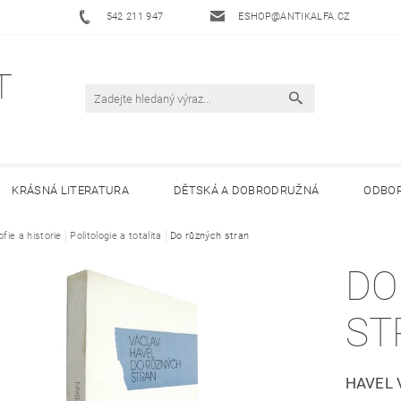
542 211 947
ESHOP@ANTIKALFA.CZ
KRÁSNÁ LITERATURA
DĚTSKÁ A DOBRODRUŽNÁ
ODBOR
ofie a historie
 ANTIKVARIÁTU ALFA
Politologie a totalita
HODNOCENÍ OBCHODU
Do různých stran
OBCHODNÍ 
DO
ST
HAVEL 