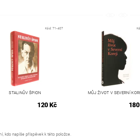
Kód:
71-407
K
STALINŮV ŠPION
MŮJ ŽIVOT V SEVERNÍ KOR
120 Kč
180
í, kdo napíše příspěvek k této položce.