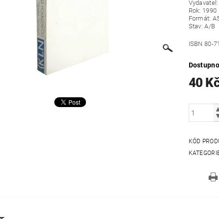
Vydavatel:
Rok: 1990
Formát: A
Stav: A/B
ISBN 80-7
Dostupno
40 K
KÓD PROD
KATEGORI