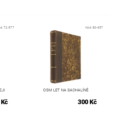
ód:
72-577
Kód:
80-657
EJI
OSM LET NA SACHALÍNĚ
 Kč
300 Kč