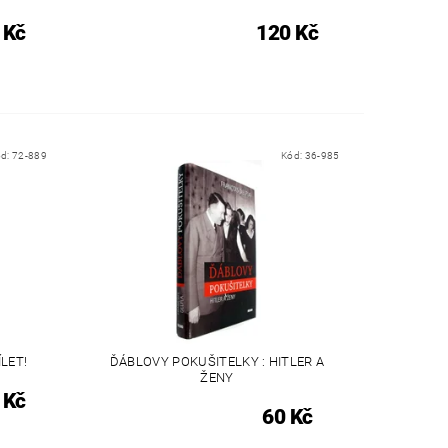
 Kč
120 Kč
ód:
72-889
Kód:
36-985
LET!
ĎÁBLOVY POKUŠITELKY : HITLER A
ŽENY
 Kč
60 Kč