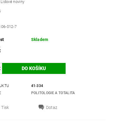
 Lidové noviny
5
106-012-7
st
Skladem
č
UKTU
41-334
E
POLITOLOGIE A TOTALITA
Tisk
Dotaz