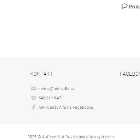
Přid
KONTAKT
FACEBO
eshop
@
antikalfa.cz
542 211 947
Antikvariát Alfa na Facebooku
2026 © Antikvariát Alfa, všechna práva vyhrazena