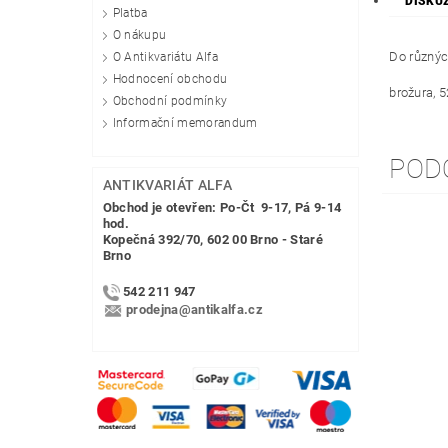
DISKU
Platba
O nákupu
Do různých
O Antikvariátu Alfa
Hodnocení obchodu
brožura, 5
Obchodní podmínky
Informační memorandum
POD
ANTIKVARIÁT ALFA
Obchod je otevřen: Po-Čt 9-17, Pá 9-14
hod.
Kopečná 392/70, 602 00 Brno - Staré
Brno
542 211 947
prodejna@antikalfa.cz