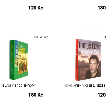
120 Kč
180
Kód:
28-600
K
ISLÁM V SRDCI EVROPY
NOVINÁŘEM V ČÍNĚ 2: NEZEŠÍ
180 Kč
120