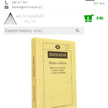
542 211 947
CZK
EUR
ESHOP@ANTIKALFA.CZ
0
0 Kč