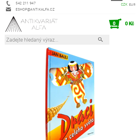
542 211 947
CZK
EUR
ESHOP@ANTIKALFA.CZ
0
0 Kč