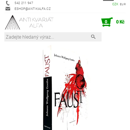
542 211 947
CZK
EUR
ESHOP@ANTIKALFA.CZ
0
0 Kč