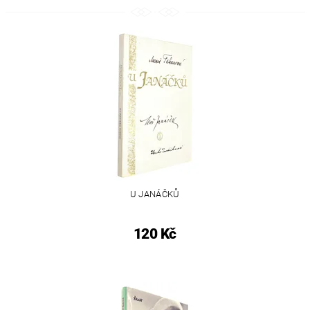
U JANÁČKŮ
120 Kč