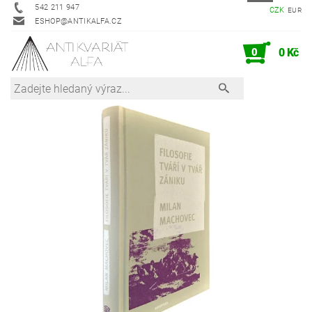
542 211 947
CZK
EUR
ESHOP@ANTIKALFA.CZ
0
0 Kč