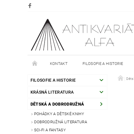
KONTAKT
FILOSOFIE A HISTORIE
DOPRAVA
PLATBA
O NÁKUPU
Děts
O
FILOSOFIE A HISTORIE
KRÁSNÁ LITERATURA
DĚTSKÁ A DOBRODRUŽNÁ
POHÁDKY A DĚTSKÉ KNIHY
DOBRODRUŽNÁ LITERATURA
SCI-FI A FANTASY