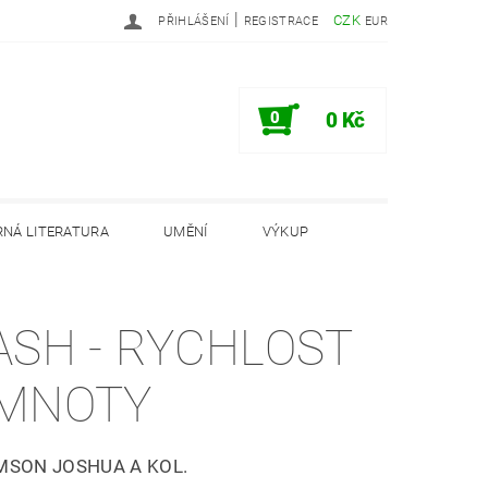
|
CZK
PŘIHLÁŠENÍ
REGISTRACE
EUR
0
0 Kč
NÁ LITERATURA
UMĚNÍ
VÝKUP
PODMÍNKY
INFORMAČNÍ MEMORANDUM
ASH - RYCHLOST
MNOTY
MSON JOSHUA A KOL.