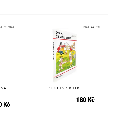
ód:
72-963
Kód:
44-791
VNÁ
20X ČTYŘLÍSTEK
180 Kč
0 Kč