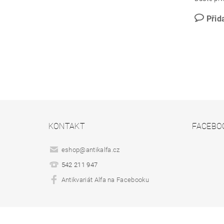
Přid
KONTAKT
FACEBO
eshop
@
antikalfa.cz
542 211 947
Antikvariát Alfa na Facebooku