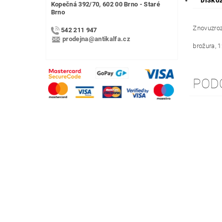
DISKU
Kopečná 392/70, 602 00 Brno - Staré
Brno
Znovuzroz
542 211 947
prodejna@antikalfa.cz
brožura, 
POD