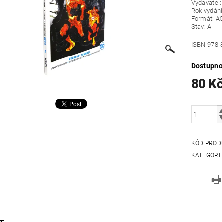
Vydavatel
Rok vydán
Formát: A
Stav: A
ISBN 978-
Dostupno
80 K
KÓD PROD
KATEGORI