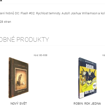
ZE
ení hrdinů DC: Flash #02: Rychlost temnoty. Autoři Joshua Williamson a kol.
128 stran
OBNÉ PRODUKTY
Kód:
80-938
K
NOVÝ SVĚT
ROBIN: ROK JEDNA