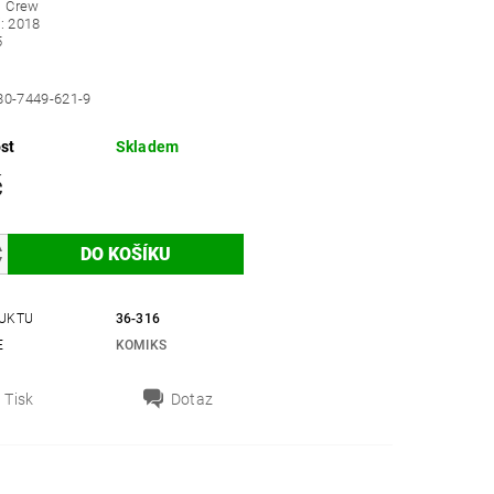
: Crew
í: 2018
5
80-7449-621-9
st
Skladem
č
UKTU
36-316
E
KOMIKS
Tisk
Dotaz