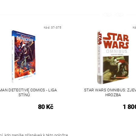
Kód:
37-375
K
MAN DETECTIVE COMICS - LIGA
STAR WARS OMNIBUS: ZJE
STÍNŮ
HROZBA
80 Kč
1 80
í, kdo napíše příspěvek k této položce.