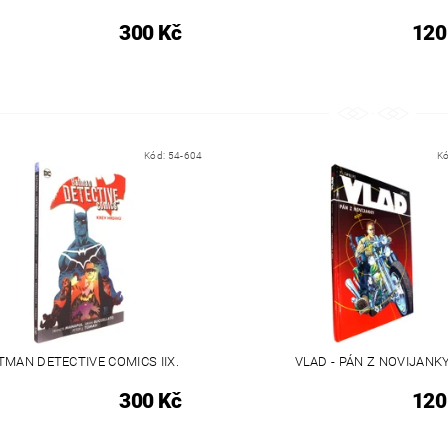
300 Kč
120
Kód:
54-604
K
TMAN DETECTIVE COMICS IIX.
VLAD - PÁN Z NOVIJANK
300 Kč
120