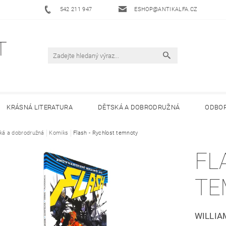
542 211 947
ESHOP@ANTIKALFA.CZ
KRÁSNÁ LITERATURA
DĚTSKÁ A DOBRODRUŽNÁ
ODBOR
ká a dobrodružná
 ANTIKVARIÁTU ALFA
Komiks
Flash - Rychlost temnoty
HODNOCENÍ OBCHODU
OBCHODNÍ 
FL
TE
WILLIA