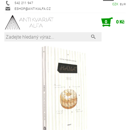
542 211 947
CZK
EUR
ESHOP@ANTIKALFA.CZ
0
0 Kč