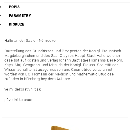
POPIS
PARAMETRY
DISKUZE
Halle an der Saale - Německo
Darstellung des Grundrisses und Prospectes der Königl. Preussisch-
Magdeburgischen und des Saal-Crayses Haupt-Stadt Halle welcher
daselbst auf Kosten und Verlag Iohann Baptistae Homanns Der Röm.
Kays. Maj. Geographi und Mitglids der Königl. Preuss. Societät der
Wissenschaffte ist ausgemessen und Geometrice verzeichnet
worden von I. C. Homann der Medicin und Mathematic Studiose
zufinden in Nürnberg bey dem Authore.
velmi dekorativní tisk
původní kolorace