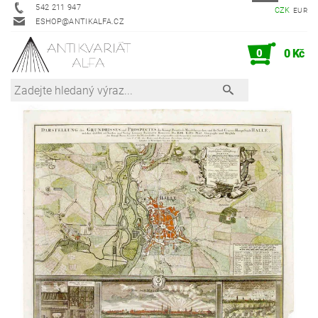
542 211 947
CZK
EUR
ESHOP@ANTIKALFA.CZ
0
0 Kč