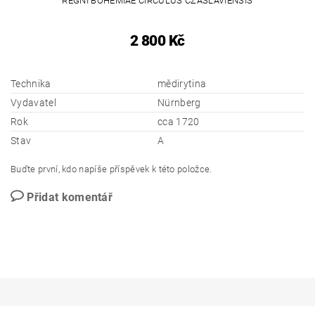
REGNI BOHEMIAE CIRCULUS CZASLAVIENSIS
2 800 Kč
Technika
mědirytina
Vydavatel
Nürnberg
Rok
cca 1720
Stav
A
Buďte první, kdo napíše příspěvek k této položce.
Přidat komentář