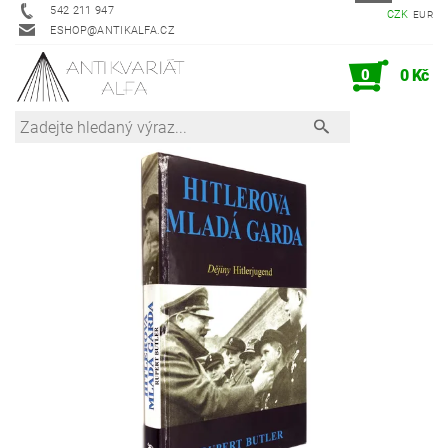
542 211 947
CZK
EUR
ESHOP@ANTIKALFA.CZ
0
0 Kč