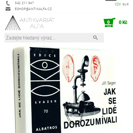
542 211 947
CZK
EUR
ESHOP@ANTIKALFA.CZ
0
0 Kč