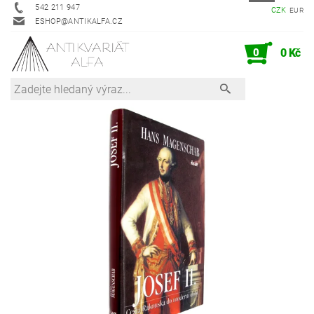
542 211 947
CZK
EUR
ESHOP@ANTIKALFA.CZ
0
0 Kč