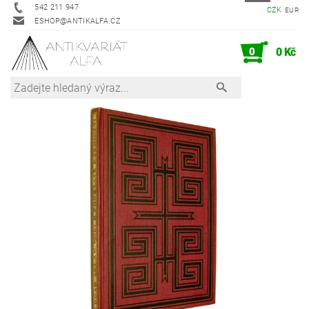
542 211 947
CZK
EUR
ESHOP@ANTIKALFA.CZ
0
0 Kč