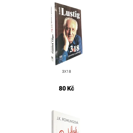
3X18
80 Kč