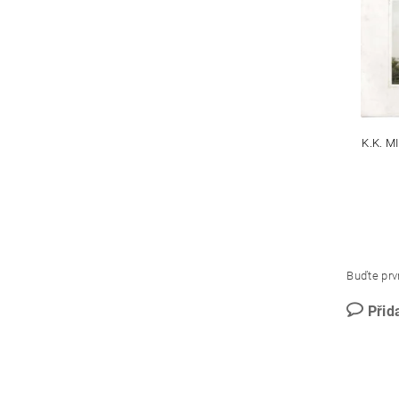
K.K. 
Buďte prvn
Přid