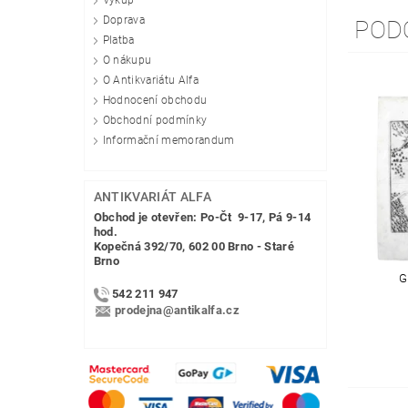
Výkup
Doprava
POD
Platba
O nákupu
O Antikvariátu Alfa
Hodnocení obchodu
Obchodní podmínky
Informační memorandum
ANTIKVARIÁT ALFA
Obchod je otevřen: Po-Čt 9-17, Pá 9-14
hod.
Kopečná 392/70, 602 00 Brno - Staré
Brno
G
542 211 947
prodejna@antikalfa.cz