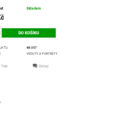
st
Skladem
Kč
UKTU
48-357
E
VEDUTY A PORTRÉTY
Tisk
Dotaz
m.