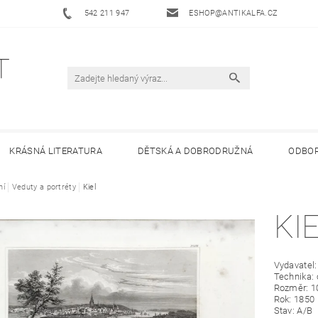
542 211 947
ESHOP@ANTIKALFA.CZ
KRÁSNÁ LITERATURA
DĚTSKÁ A DOBRODRUŽNÁ
ODBOR
ní
 ANTIKVARIÁTU ALFA
Veduty a portréty
Kiel
HODNOCENÍ OBCHODU
OBCHODNÍ 
KI
Vydavatel:
Technika: 
Rozměr: 1
Rok: 1850
Stav: A/B