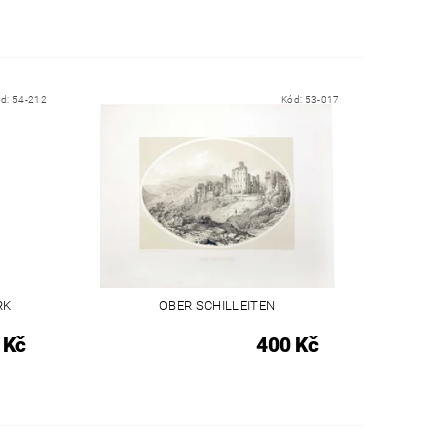
ód:
54-212
Kód:
53-017
RK
OBER SCHILLEITEN
 Kč
400 Kč