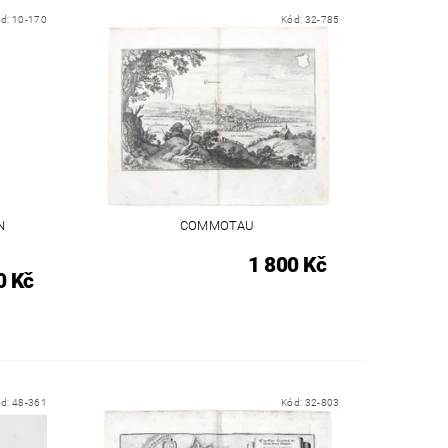
ód:
10-170
Kód:
32-785
N
COMMOTAU
1 800 Kč
0 Kč
ód:
48-361
Kód:
32-803