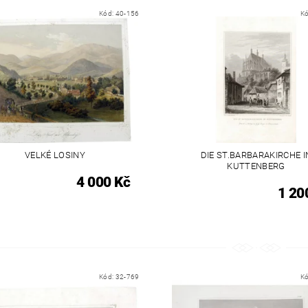
Kód:
40-156
K
VELKÉ LOSINY
DIE ST.BARBARAKIRCHE I
KUTTENBERG
4 000 Kč
1 20
Kód:
32-769
K