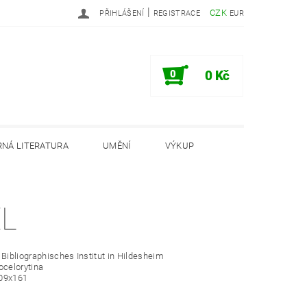
|
CZK
PŘIHLÁŠENÍ
REGISTRACE
EUR
0
0 Kč
NÁ LITERATURA
UMĚNÍ
VÝKUP
PODMÍNKY
INFORMAČNÍ MEMORANDUM
EL
 Bibliographisches Institut in Hildesheim
ocelorytina
09x161