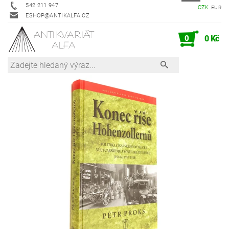
542 211 947
CZK
EUR
ESHOP@ANTIKALFA.CZ
0
0 Kč