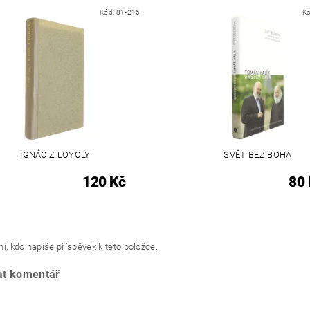
Kód:
81-216
K
IGNÁC Z LOYOLY
SVĚT BEZ BOHA
120 Kč
80 
í, kdo napíše příspěvek k této položce.
at komentář