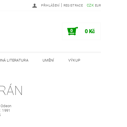
|
CZK
PŘIHLÁŠENÍ
REGISTRACE
EUR
0
0 Kč
NÁ LITERATURA
UMĚNÍ
VÝKUP
PODMÍNKY
INFORMAČNÍ MEMORANDUM
RÁN
: Odeon
: 1991
5