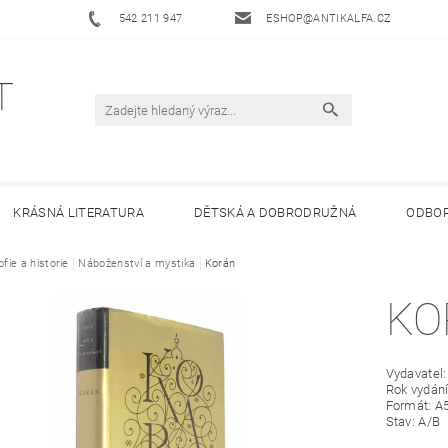
542 211 947
ESHOP@ANTIKALFA.CZ
KRÁSNÁ LITERATURA
DĚTSKÁ A DOBRODRUŽNÁ
ODBOR
ofie a historie
 ANTIKVARIÁTU ALFA
Náboženství a mystika
HODNOCENÍ OBCHODU
Korán
OBCHODNÍ 
KO
Vydavatel
Rok vydání
Formát: A
Stav: A/B