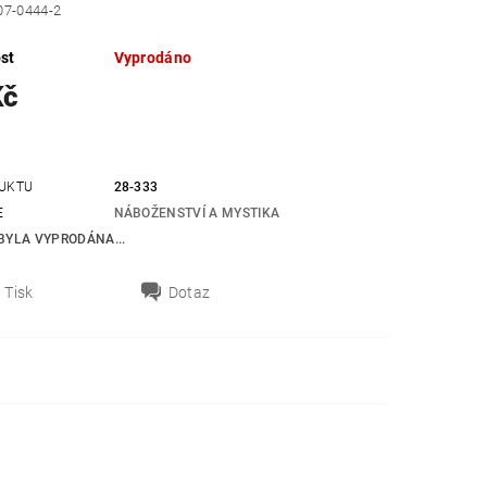
07-0444-2
st
Vyprodáno
Kč
UKTU
28-333
E
NÁBOŽENSTVÍ A MYSTIKA
BYLA VYPRODÁNA...
Tisk
Dotaz