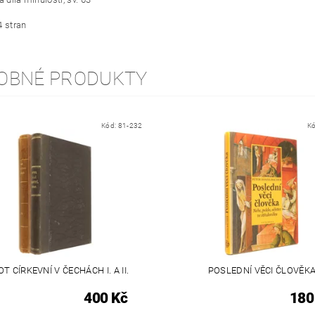
4 stran
OBNÉ PRODUKTY
Kód:
81-232
K
OT CÍRKEVNÍ V ČECHÁCH I. A II.
POSLEDNÍ VĚCI ČLOVĚK
400 Kč
180