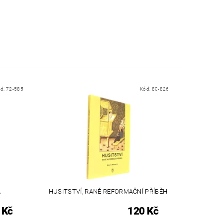
ód:
72-585
Kód:
80-826
A
HUSITSTVÍ, RANĚ REFORMAČNÍ PŘÍBĚH
 Kč
120 Kč