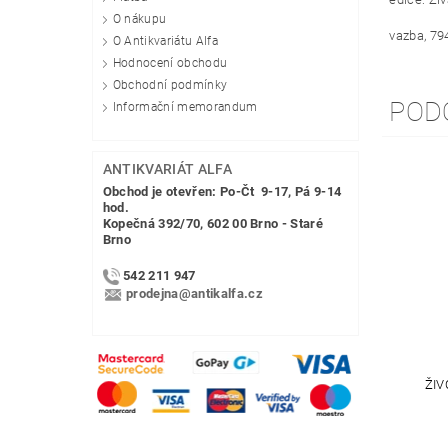
O nákupu
vazba, 79
O Antikvariátu Alfa
Hodnocení obchodu
Obchodní podmínky
POD
Informační memorandum
ANTIKVARIÁT ALFA
Obchod je otevřen: Po-Čt 9-17, Pá 9-14
hod.
Kopečná 392/70, 602 00 Brno - Staré
Brno
542 211 947
prodejna@antikalfa.cz
ŽIV