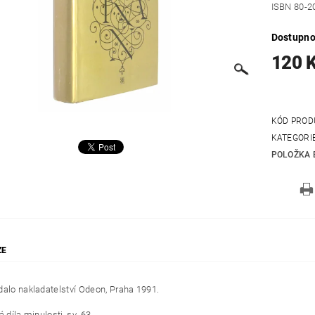
ISBN 80-2
Dostupno
120 
KÓD PROD
KATEGORI
POLOŽKA 
ZE
dalo nakladatelství Odeon, Praha 1991.
á díla minulosti, sv. 63