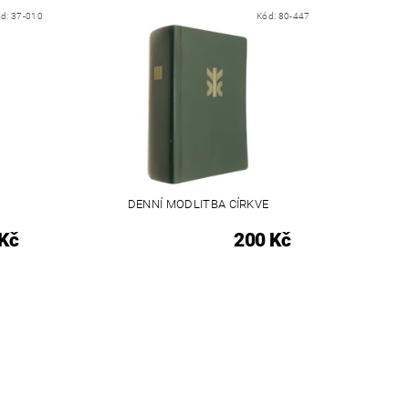
ód:
37-010
Kód:
80-447
DENNÍ MODLITBA CÍRKVE
Kč
200 Kč