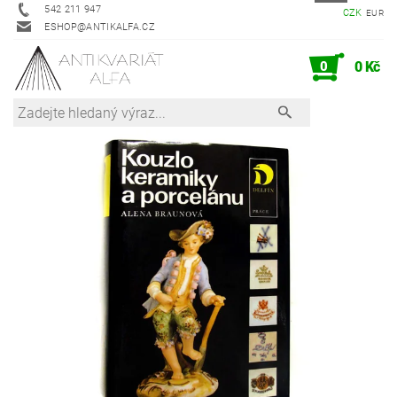
542 211 947
CZK
EUR
ESHOP@ANTIKALFA.CZ
0
0 Kč