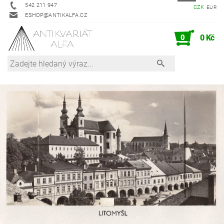
542 211 947
CZK
EUR
ESHOP@ANTIKALFA.CZ
0
0 Kč