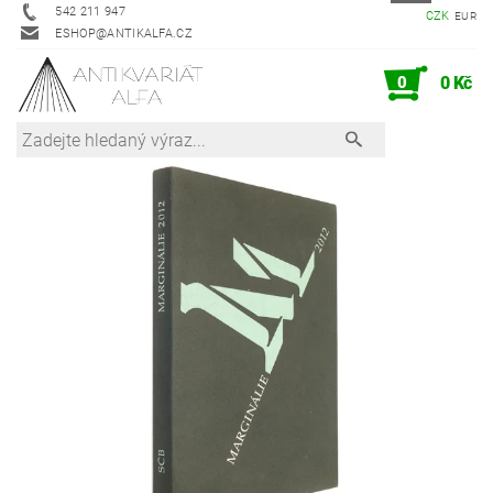
542 211 947
CZK
EUR
ESHOP@ANTIKALFA.CZ
0
0 Kč