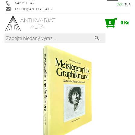
542 211 947
CZK
EUR
ESHOP@ANTIKALFA.CZ
0
0 Kč