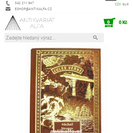
542 211 947
CZK
EUR
ESHOP@ANTIKALFA.CZ
0
0 Kč