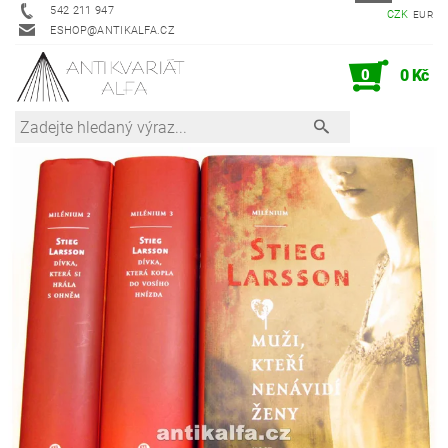
542 211 947
CZK
EUR
ESHOP@ANTIKALFA.CZ
0
0 Kč