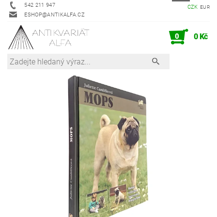
542 211 947
CZK
EUR
ESHOP@ANTIKALFA.CZ
0
0 Kč