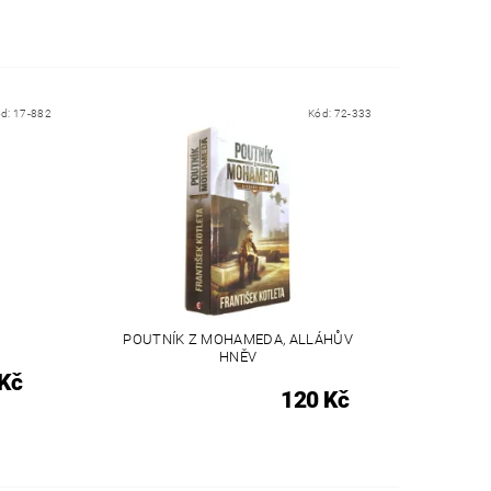
ód:
17-882
Kód:
72-333
POUTNÍK Z MOHAMEDA, ALLÁHŮV
HNĚV
Kč
120 Kč