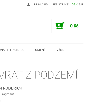
|
CZK
PŘIHLÁŠENÍ
REGISTRACE
EUR
0
0 Kč
NÁ LITERATURA
UMĚNÍ
VÝKUP
PODMÍNKY
INFORMAČNÍ MEMORANDUM
VRAT Z PODZEMÍ
N RODERICK
: Fragment
5