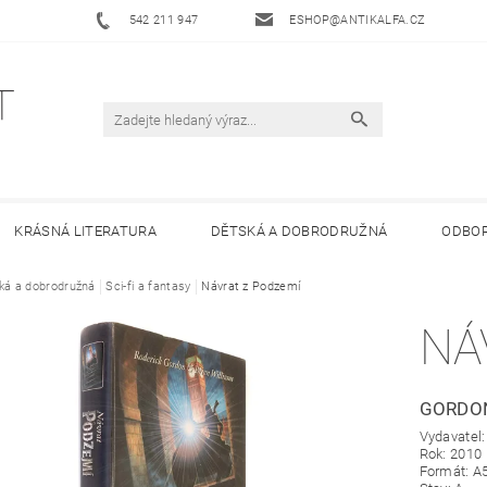
542 211 947
ESHOP@ANTIKALFA.CZ
KRÁSNÁ LITERATURA
DĚTSKÁ A DOBRODRUŽNÁ
ODBOR
ká a dobrodružná
 ANTIKVARIÁTU ALFA
Sci-fi a fantasy
HODNOCENÍ OBCHODU
Návrat z Podzemí
OBCHODNÍ 
NÁ
GORDO
Vydavatel
Rok: 2010
Formát: A