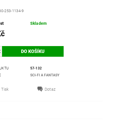
80-253-1134-9
st
Skladem
Kč
UKTU
57-132
E
SCI-FI A FANTASY
Tisk
Dotaz