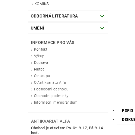
KOMIKS
ODBORNÁ LITERATURA
UMĚNÍ
INFORMACE PRO VÁS
Kontakt
Výkup
Doprava
Platba
O nákupu
O Antikvariátu Alfa
Hodnocení obchodu
Obchodní podmínky
Informační memorandum
POPIS
DISKU
ANTIKVARIÁT ALFA
Obchod je otevřen: Po-Čt 9-17, Pá 9-14
hod.