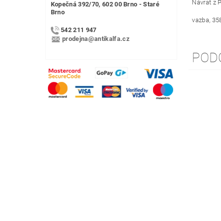
Návrat z 
Kopečná 392/70, 602 00 Brno - Staré
Brno
vazba, 35
542 211 947
prodejna@antikalfa.cz
POD