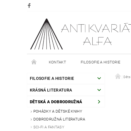
KONTAKT
FILOSOFIE A HISTORIE
DOPRAVA
PLATBA
O NÁKUPU
Děts
O
FILOSOFIE A HISTORIE
KRÁSNÁ LITERATURA
DĚTSKÁ A DOBRODRUŽNÁ
POHÁDKY A DĚTSKÉ KNIHY
DOBRODRUŽNÁ LITERATURA
SCI-FI A FANTASY