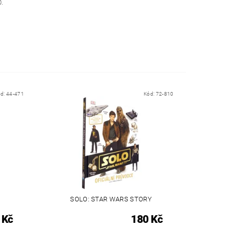
0.
ód:
44-471
Kód:
72-810
SOLO: STAR WARS STORY
 Kč
180 Kč