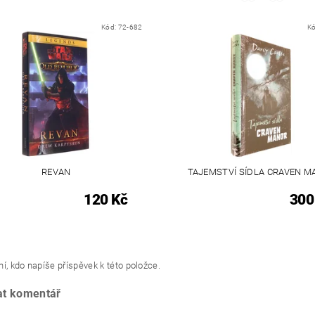
Kód:
72-682
K
REVAN
TAJEMSTVÍ SÍDLA CRAVEN 
120 Kč
300
í, kdo napíše příspěvek k této položce.
at komentář