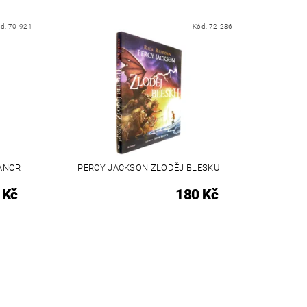
ód:
70-921
Kód:
72-286
MANOR
PERCY JACKSON ZLODĚJ BLESKU
 Kč
180 Kč