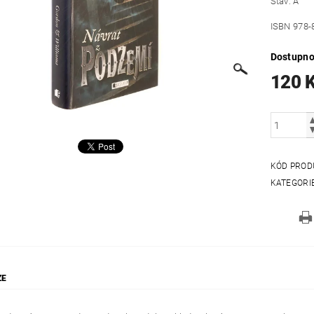
Stav: A
ISBN 978-
Dostupno
120 
KÓD PROD
KATEGORI
ZE