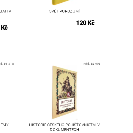
BATI A
SVĚT POROZUMÍ
120 Kč
 Kč
ód:
56-418
Kód:
52-998
LÉMY
HISTORIE ČESKÉHO POJIŠŤOVNICTVÍ V
DOKUMENTECH