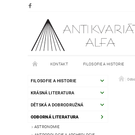
KONTAKT
FILOSOFIE A HISTORIE
DOPRAVA
PLATBA
O NÁKUPU
Odbo
O
FILOSOFIE A HISTORIE
KRÁSNÁ LITERATURA
DĚTSKÁ A DOBRODRUŽNÁ
ODBORNÁ LITERATURA
ASTRONOMIE
ANTROPOLOGIE A ARCHEOLOGIE