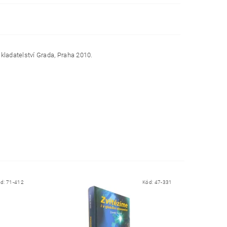
ladatelství Grada, Praha 2010.
ód:
71-412
Kód:
47-331