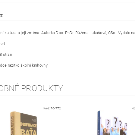
ZE
ní kultura a její změna.
Autorka Doc. PhDr. Růžena Lukášová, CSc. Vydalo nak
ert
8 stran
dce razítko školní knihovny
OBNÉ PRODUKTY
Kód:
70-772
K