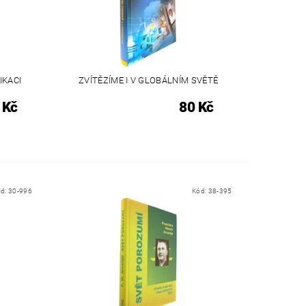
IKACI
ZVÍTĚZÍME I V GLOBÁLNÍM SVĚTĚ
 Kč
80 Kč
ód:
30-996
Kód:
38-395