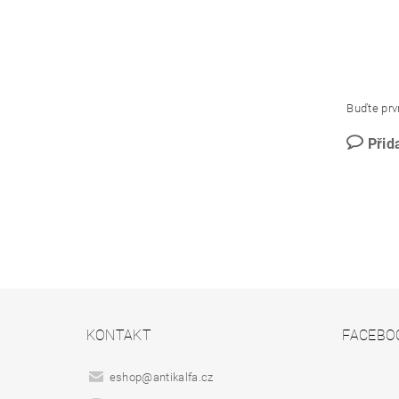
Buďte prvn
Přid
KONTAKT
FACEBO
eshop
@
antikalfa.cz