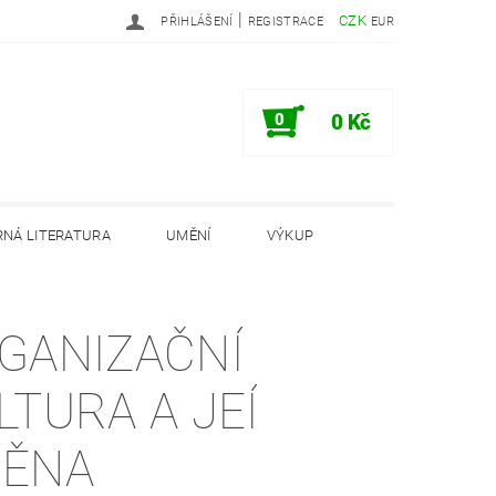
|
CZK
PŘIHLÁŠENÍ
REGISTRACE
EUR
0
0 Kč
NÁ LITERATURA
UMĚNÍ
VÝKUP
PODMÍNKY
INFORMAČNÍ MEMORANDUM
GANIZAČNÍ
LTURA A JEÍ
ĚNA