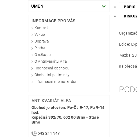
UMĚNÍ
POPIS
DISKU
INFORMACE PRO VÁS
Kontakt
Organizač
Výkup
Doprava
Edice: Exp
Platba
O nákupu
vazba, 23
O Antikvariátu Alfa
na předsá
Hodnocení obchodu
Obchodní podmínky
Informační memorandum
POD
ANTIKVARIÁT ALFA
Obchod je otevřen: Po-Čt 9-17, Pá 9-14
hod.
Kopečná 392/70, 602 00 Brno - Staré
Brno
542 211 947