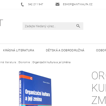
542 211 947
ESHOP@ANTIKALFA.CZ
KRÁSNÁ LITERATURA
DĚTSKÁ A DOBRODRUŽNÁ
ODBOR
rná literatura
 ANTIKVARIÁTU ALFA
Ekonomie
Organizační kultura a jeí změna
HODNOCENÍ OBCHODU
OBCHODNÍ 
OR
KU
ZM