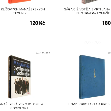
0 KLÍČOVÝCH MANAŽERSKÝCH
SÁGA O ŽIVOTĚ A SMRTI JANA 
TECHNIK
JEHO BRATRA TOMÁŠE
120 Kč
180
Kód:
71-332
K
ANAŽERSKÁ PSYCHOLOGIE A
HENRY FORD: FAKTA A PROB
SOCIOLOGIE