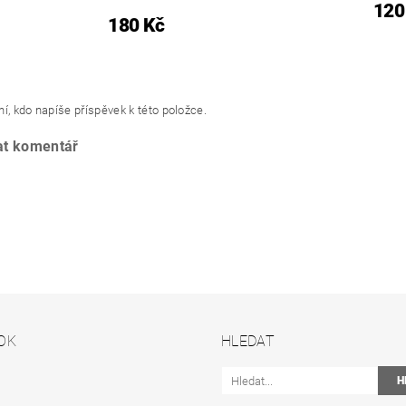
120
180 Kč
í, kdo napíše příspěvek k této položce.
at komentář
OK
HLEDAT