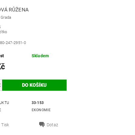
OVÁ RŮŽENA
: Grada
5
zítko
80-247-2951-0
st
Skladem
Kč
UKTU
33-153
E
EKONOMIE
Tisk
Dotaz