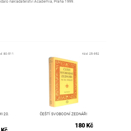
ydalo nakladatelství Academia, Praha 1999.
ód:
80-511
Kód:
25-952
I 20.
ČEŠTÍ SVOBODNÍ ZEDNÁŘI
180 Kč
 Kč