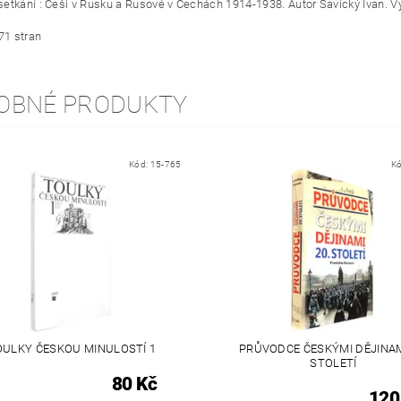
etkání : Češi v Rusku a Rusové v Čechách 1914-1938. Autor Savický Ivan. V
71 stran
OBNÉ PRODUKTY
Kód:
15-765
K
OULKY ČESKOU MINULOSTÍ 1
PRŮVODCE ČESKÝMI DĚJINAM
STOLETÍ
80 Kč
120