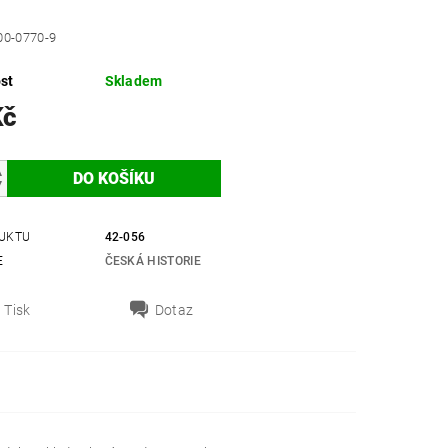
00-0770-9
st
Skladem
Kč
UKTU
42-056
E
ČESKÁ HISTORIE
Tisk
Dotaz