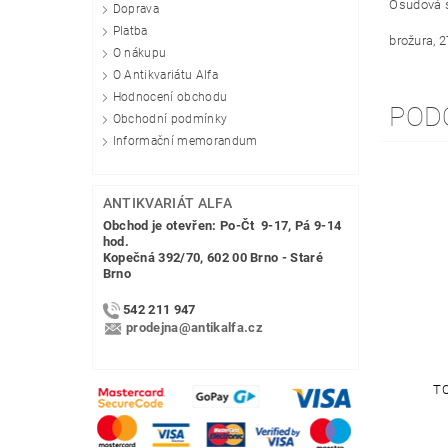
Osudová s
Doprava
Platba
brožura, 2
O nákupu
O Antikvariátu Alfa
Hodnocení obchodu
POD
Obchodní podmínky
Informační memorandum
ANTIKVARIÁT ALFA
Obchod je otevřen: Po-Čt 9-17, Pá 9-14
hod.
Kopečná 392/70, 602 00 Brno - Staré
Brno
542 211 947
prodejna@antikalfa.cz
T