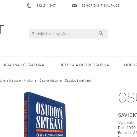
542 211 947
ESHOP@ANTIKALFA.CZ
KRÁSNÁ LITERATURA
DĚTSKÁ A DOBRODRUŽNÁ
ODBOR
ofie a historie
 ANTIKVARIÁTU ALFA
Historie
Česká historie
HODNOCENÍ OBCHODU
Osudová setkání
OBCHODNÍ 
OS
SAVICK
Vydavatel
Rok: 1999
Formát: A