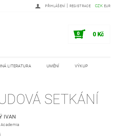
|
CZK
PŘIHLÁŠENÍ
REGISTRACE
EUR
0
0 Kč
NÁ LITERATURA
UMĚNÍ
VÝKUP
PODMÍNKY
INFORMAČNÍ MEMORANDUM
UDOVÁ SETKÁNÍ
Ý IVAN
: Academia
5