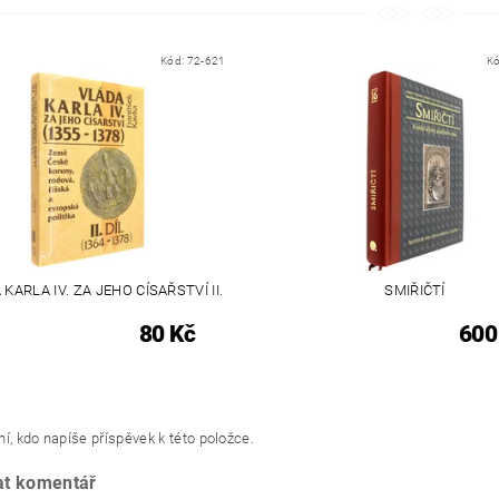
Kód:
72-621
K
KARLA IV. ZA JEHO CÍSAŘSTVÍ II.
SMIŘIČTÍ
80 Kč
600
í, kdo napíše příspěvek k této položce.
at komentář