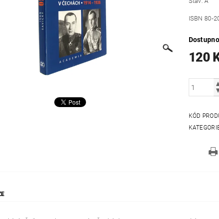
Stav: A
ISBN 80-2
Dostupno
120 
KÓD PROD
KATEGORI
ZE