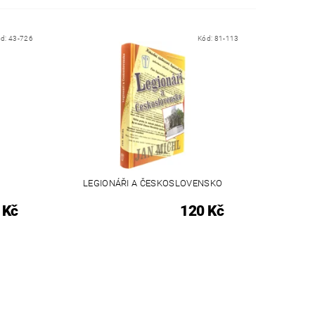
ód:
43-726
Kód:
81-113
LEGIONÁŘI A ČESKOSLOVENSKO
 Kč
120 Kč