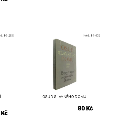
ód:
80-288
Kód:
34-636
Í
OSUD SLAVNÉHO DOMU
80 Kč
 Kč