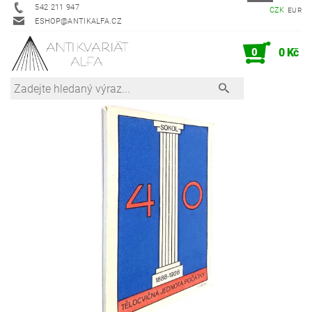
542 211 947
CZK
EUR
ESHOP@ANTIKALFA.CZ
0
0 Kč