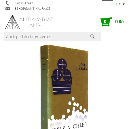
542 211 947
CZK
EUR
ESHOP@ANTIKALFA.CZ
0
0 Kč