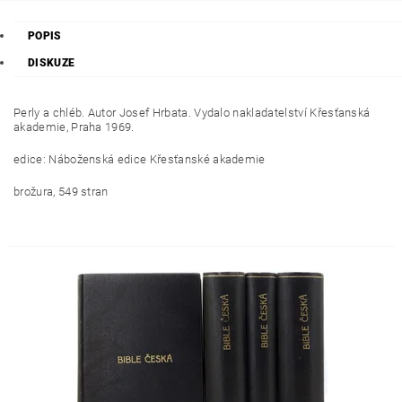
POPIS
DISKUZE
Perly a chléb. Autor Josef Hrbata. Vydalo nakladatelství Křesťanská
akademie, Praha 1969.
edice: Náboženská edice Křesťanské akademie
brožura, 549 stran