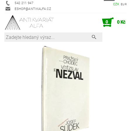
542 211 947
CZK
EUR
ESHOP@ANTIKALFA.CZ
0
0 Kč