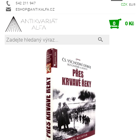
542 211 947
CZK
EUR
ESHOP@ANTIKALFA.CZ
0
0 Kč