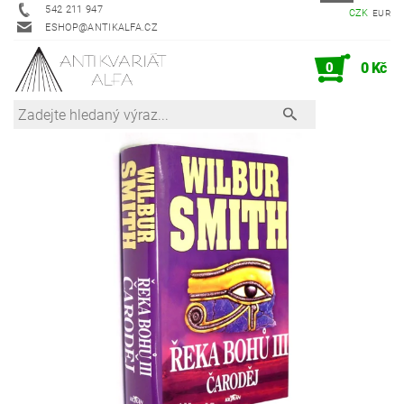
542 211 947
CZK
EUR
ESHOP@ANTIKALFA.CZ
0
0 Kč